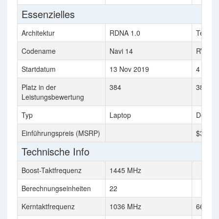
Essenzielles
Architektur
RDNA 1.0
TeraSc
Codename
Navi 14
RV670
Startdatum
13 Nov 2019
4 April
Platz in der
384
381
Leistungsbewertung
Typ
Laptop
Deskto
Einführungspreis (MSRP)
$349
Technische Info
Boost-Taktfrequenz
1445 MHz
Berechnungseinheiten
22
Kerntaktfrequenz
1036 MHz
669 M