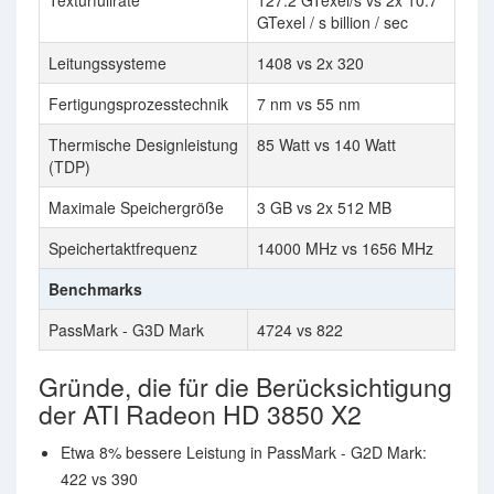
Texturfüllrate
127.2 GTexel/s vs 2x 10.7
GTexel / s billion / sec
Leitungssysteme
1408 vs 2x 320
Fertigungsprozesstechnik
7 nm vs 55 nm
Thermische Designleistung
85 Watt vs 140 Watt
(TDP)
Maximale Speichergröße
3 GB vs 2x 512 MB
Speichertaktfrequenz
14000 MHz vs 1656 MHz
Benchmarks
PassMark - G3D Mark
4724 vs 822
Gründe, die für die Berücksichtigung
der ATI Radeon HD 3850 X2
Etwa 8% bessere Leistung in PassMark - G2D Mark:
422 vs 390