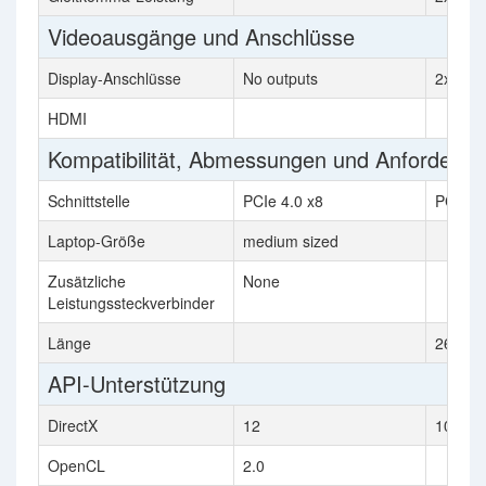
Videoausgänge und Anschlüsse
Display-Anschlüsse
No outputs
2x DVI,
HDMI
Kompatibilität, Abmessungen und Anforderu
Schnittstelle
PCIe 4.0 x8
PCIe 2
Laptop-Größe
medium sized
Zusätzliche
None
Leistungssteckverbinder
Länge
267 m
API-Unterstützung
DirectX
12
10.0
OpenCL
2.0