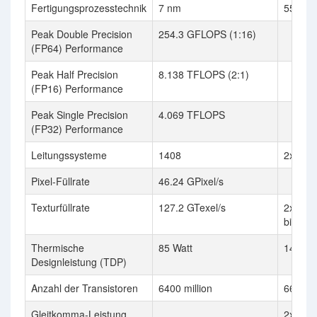
Fertigungsprozesstechnik
7 nm
55 nm
Peak Double Precision
254.3 GFLOPS (1:16)
(FP64) Performance
Peak Half Precision
8.138 TFLOPS (2:1)
(FP16) Performance
Peak Single Precision
4.069 TFLOPS
(FP32) Performance
Leitungssysteme
1408
2x 320
Pixel-Füllrate
46.24 GPixel/s
Texturfüllrate
127.2 GTexel/s
2x 10.7
billion 
Thermische
85 Watt
140 Wa
Designleistung (TDP)
Anzahl der Transistoren
6400 million
666 mil
Gleitkomma-Leistung
2x 428.