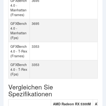
GFXBench
3695
4.0 -
Manhattan
(Frames)
GFXBench
3695
4.0 -
Manhattan
(Fps)
GFXBench
3353
4.0 - T-Rex
(Frames)
GFXBench
3353
4.0 - T-Rex
(Fps)
Vergleichen Sie
Spezifikationen
AMD Radeon RX 5300M
ATI Ra