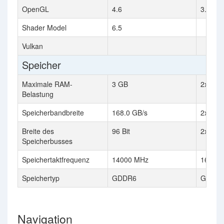
OpenGL
4.6
3.3
Shader Model
6.5
Vulkan
Speicher
Maximale RAM-
3 GB
2x 512
Belastung
Speicherbandbreite
168.0 GB/s
2x 53.0
Breite des
96 Bit
2x 256 
Speicherbusses
Speichertaktfrequenz
14000 MHz
1656 
Speichertyp
GDDR6
GDDR
Navigation