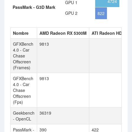
4724
GPU 1
PassMark - G3D Mark
GPU 2
822
Nombre
AMD Radeon RX 5300M
ATI Radeon HD 385
GFXBench
9813
4.0 - Car
Chase
Offscreen
(Frames)
GFXBench
9813
4.0 - Car
Chase
Offscreen
(Fps)
Geekbench
36319
- OpenCL
PassMark -
390
422