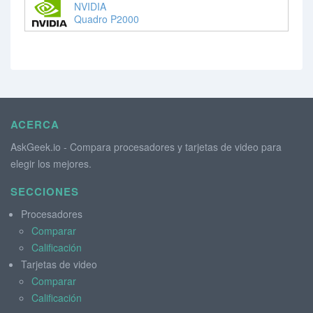
NVIDIA
Quadro P2000
ACERCA
AskGeek.io - Compara procesadores y tarjetas de video para
elegir los mejores.
SECCIONES
Procesadores
Comparar
Calificación
Tarjetas de video
Comparar
Calificación