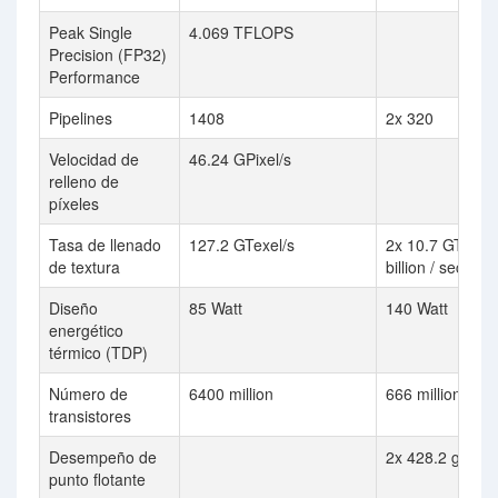
Peak Single
4.069 TFLOPS
Precision (FP32)
Performance
Pipelines
1408
2x 320
Velocidad de
46.24 GPixel/s
relleno de
píxeles
Tasa de llenado
127.2 GTexel/s
2x 10.7 GTexel 
de textura
billion / sec
Diseño
85 Watt
140 Watt
energético
térmico (TDP)
Número de
6400 million
666 million
transistores
Desempeño de
2x 428.2 gflops
punto flotante