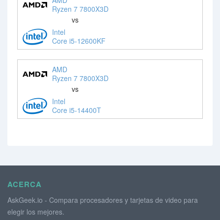
Ryzen 7 7800X3D
vs
Intel
Core i5-12600KF
AMD
Ryzen 7 7800X3D
vs
Intel
Core i5-14400T
ACERCA
AskGeek.io - Compara procesadores y tarjetas de video para
elegir los mejores.