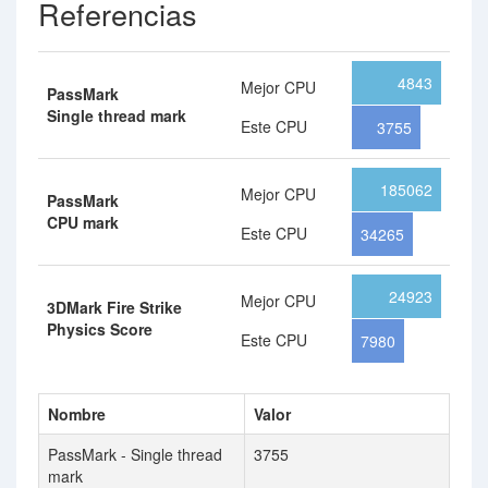
Referencias
4843
Mejor CPU
PassMark
Single thread mark
Este CPU
3755
185062
Mejor CPU
PassMark
CPU mark
Este CPU
34265
24923
Mejor CPU
3DMark Fire Strike
Physics Score
Este CPU
7980
Nombre
Valor
PassMark - Single thread
3755
mark