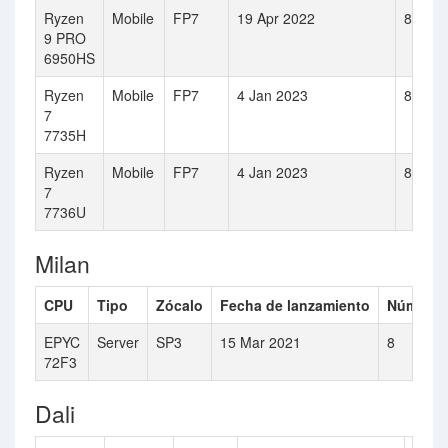
Ryzen
Mobile
FP7
19 Apr 2022
8
9 PRO
6950HS
Ryzen
Mobile
FP7
4 Jan 2023
8
7
7735H
Ryzen
Mobile
FP7
4 Jan 2023
8
7
7736U
Milan
CPU
Tipo
Zócalo
Fecha de lanzamiento
Número 
EPYC
Server
SP3
15 Mar 2021
8
72F3
Dali