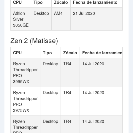
CPU
Tipo
Zócalo
Fecha de lanzamiento
Núme
Athlon
Desktop
AM4
21 Jul 2020
2
Silver
3050GE
Zen 2 (Matisse)
CPU
Tipo
Zócalo
Fecha de lanzamiento
Ryzen
Desktop
TR4
14 Jul 2020
Threadripper
PRO
3995WX
Ryzen
Desktop
TR4
14 Jul 2020
Threadripper
PRO
3975WX
Ryzen
Desktop
TR4
14 Jul 2020
Threadripper