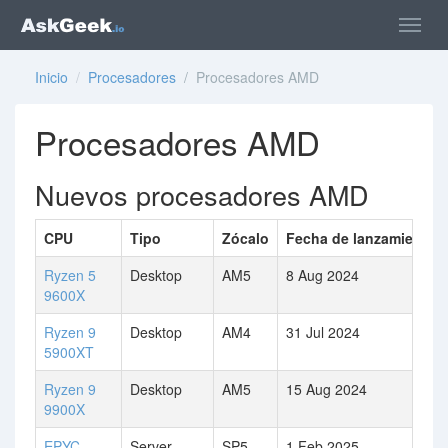
Inicio
/
Procesadores
/ Procesadores AMD
Procesadores AMD
Nuevos procesadores AMD
CPU
Tipo
Zócalo
Fecha de lanzamiento
Ryzen 5
Desktop
AM5
8 Aug 2024
9600X
Ryzen 9
Desktop
AM4
31 Jul 2024
5900XT
Ryzen 9
Desktop
AM5
15 Aug 2024
9900X
EPYC
Server
SP5
1 Feb 2025