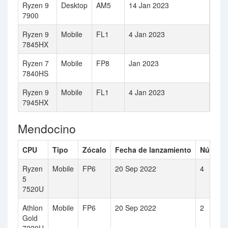
Ryzen 9
Desktop
AM5
14 Jan 2023
12
7900
Ryzen 9
Mobile
FL1
4 Jan 2023
12
7845HX
Ryzen 7
Mobile
FP8
Jan 2023
8
7840HS
Ryzen 9
Mobile
FL1
4 Jan 2023
16
7945HX
Mendocino
CPU
Tipo
Zócalo
Fecha de lanzamiento
Número 
Ryzen
Mobile
FP6
20 Sep 2022
4
5
7520U
Athlon
Mobile
FP6
20 Sep 2022
2
Gold