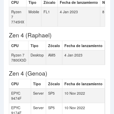
CPU
Tipo
Zócalo
Fecha de lanzamiento
Númer
Ryzen
Mobile
FL1
4 Jan 2023
8
7
7745HX
Zen 4 (Raphael)
CPU
Tipo
Zócalo
Fecha de lanzamiento
Núm
Ryzen 7
Desktop
AM5
4 Jan 2023
8
7800X3D
Zen 4 (Genoa)
CPU
Tipo
Zócalo
Fecha de lanzamiento
Núm
EPYC
Server
SP5
10 Nov 2022
48
9474F
EPYC
Server
SP5
10 Nov 2022
16
9174F