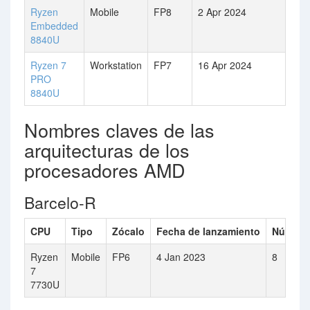
Ryzen
Mobile
FP8
2 Apr 2024
Embedded
8840U
Ryzen 7
Workstation
FP7
16 Apr 2024
PRO
8840U
Nombres claves de las
arquitecturas de los
procesadores AMD
Barcelo-R
CPU
Tipo
Zócalo
Fecha de lanzamiento
Número 
Ryzen
Mobile
FP6
4 Jan 2023
8
7
7730U