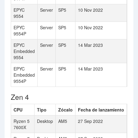
EPYC
Server
SP5
10 Nov 2022
64
9554
EPYC
Server
SP5
10 Nov 2022
64
9554P
EPYC
Server
SP5
14 Mar 2023
64
Embedded
9554
EPYC
Server
SP5
14 Mar 2023
64
Embedded
9554P
Zen 4
CPU
Tipo
Zócalo
Fecha de lanzamiento
Núm
Ryzen 5
Desktop
AM5
27 Sep 2022
6
7600X