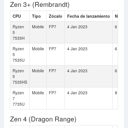
Zen 3+ (Rembrandt)
CPU
Tipo
Zócalo
Fecha de lanzamiento
Númer
Ryzen
Mobile
FP7
4 Jan 2023
6
5
7535H
Ryzen
Mobile
FP7
4 Jan 2023
6
5
7535U
Ryzen
Mobile
FP7
4 Jan 2023
6
5
7535HS
Ryzen
Mobile
FP7
4 Jan 2023
8
7
7735U
Zen 4 (Dragon Range)