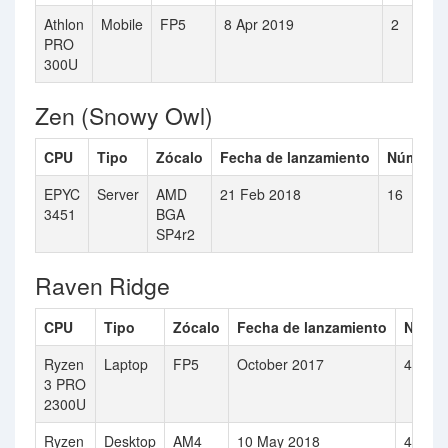
Athlon
Mobile
FP5
8 Apr 2019
2
PRO
300U
Zen (Snowy Owl)
CPU
Tipo
Zócalo
Fecha de lanzamiento
Número 
EPYC
Server
AMD
21 Feb 2018
16
3451
BGA
SP4r2
Raven Ridge
CPU
Tipo
Zócalo
Fecha de lanzamiento
Númer
Ryzen
Laptop
FP5
October 2017
4
3 PRO
2300U
Ryzen
Desktop
AM4
10 May 2018
4