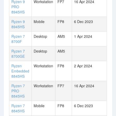
Ryzen 9
Workstation
FP7
16 Apr 2024
PRO
8945HS
Ryzen 9
Mobile
FP8
6 Dec 2023
8945HS
Ryzen 7
Desktop
AM5
1 Apr 2024
8700F
Ryzen 7
Desktop
AM5
8700GE
Ryzen
Workstation
FP8
2 Apr 2024
Embedded
8845HS
Ryzen 7
Workstation
FP7
16 Apr 2024
PRO
8845HS
Ryzen 7
Mobile
FP8
6 Dec 2023
8845HS