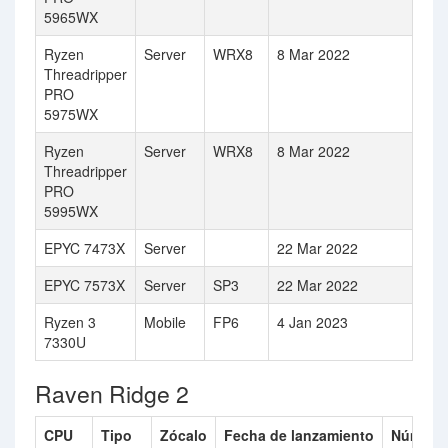
5965WX
Ryzen
Server
WRX8
8 Mar 2022
Threadripper
PRO
5975WX
Ryzen
Server
WRX8
8 Mar 2022
Threadripper
PRO
5995WX
EPYC 7473X
Server
22 Mar 2022
EPYC 7573X
Server
SP3
22 Mar 2022
Ryzen 3
Mobile
FP6
4 Jan 2023
7330U
Raven Ridge 2
CPU
Tipo
Zócalo
Fecha de lanzamiento
Número 