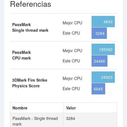
Referencias
4843
Mejor CPU
PassMark
Single thread mark
Este CPU
3284
185062
Mejor CPU
PassMark
CPU mark
Este CPU
24466
24923
Mejor CPU
3DMark Fire Strike
Physics Score
Este CPU
6645
Nombre
Valor
PassMark - Single thread
3284
mark