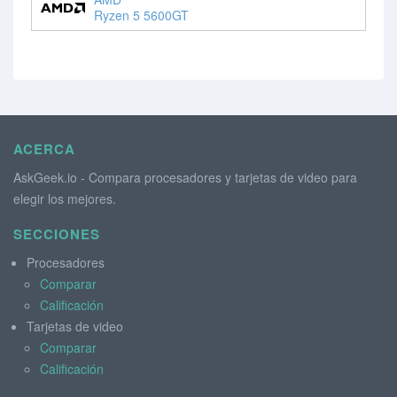
Ryzen 5 5600GT
ACERCA
AskGeek.io - Compara procesadores y tarjetas de video para
elegir los mejores.
SECCIONES
Procesadores
Comparar
Calificación
Tarjetas de video
Comparar
Calificación