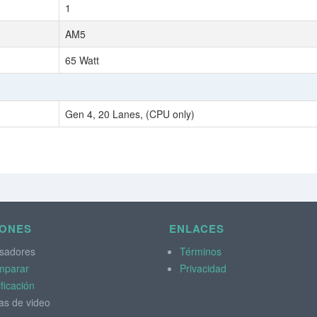
1
AM5
65 Watt
Gen 4, 20 Lanes, (CPU only)
IONES
ENLACES
sadores
Términos
mparar
Privacidad
ificación
as de video