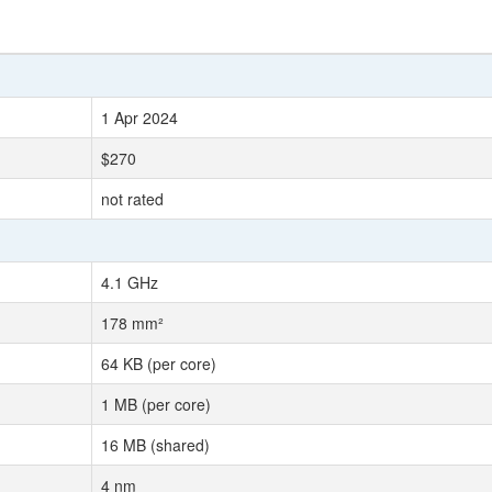
1 Apr 2024
$270
not rated
4.1 GHz
178 mm²
64 KB (per core)
1 MB (per core)
16 MB (shared)
4 nm