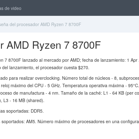
as de video
eña del procesador AMD Ryzen 7 8700F
or AMD Ryzen 7 8700F
n 7 8700F lanzado al mercado por AMD; fecha de lanzamiento: 1 Apr
 del lanzamiento, el procesador cuesta $270.
rado para realizar overclocking. Número total de núcleos - 8, subproce
e reloj máximo del CPU - 5 GHz. Temperatura operativa máxima - 95°C
roceso de manufactura - 4 nm. Tamaño de la caché: L1 - 64 KB (per co
), L3 - 16 MB (shared).
as soportadas: DDR5.
s soportados: AM5. Número máximo de procesadores en una configura