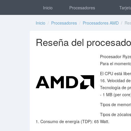
Inicio
Procesadores
Tarjet
Inicio
/
Procesadores
/
Procesadores AMD
/ Res
Reseña del procesad
Procesador Ryze
Para el momento
El CPU está libe
16. Velocidad d
Tecnología de p
- 1 MB (per core
Tipos de memori
Tipos de zócalo
1. Consumo de energía (TDP): 65 Watt.