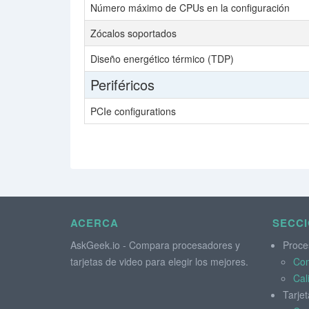
Número máximo de CPUs en la configuración
Zócalos soportados
Diseño energético térmico (TDP)
Periféricos
PCIe configurations
ACERCA
SECC
AskGeek.io - Compara procesadores y
Proce
tarjetas de video para elegir los mejores.
Co
Cal
Tarjet