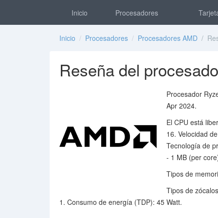
Inicio
Procesadores
Tarjet
Inicio
/
Procesadores
/
Procesadores AMD
/ Res
Reseña del procesa
Procesador Ryz
Apr 2024.
El CPU está libe
16. Velocidad d
Tecnología de p
- 1 MB (per core
Tipos de memori
Tipos de zócalo
1. Consumo de energía (TDP): 45 Watt.