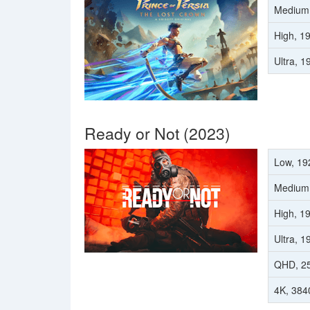
Medium
High, 1
Ultra, 
Ready or Not (2023)
Low, 19
Medium
High, 1
Ultra, 
QHD, 2
4K, 384