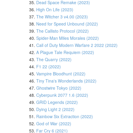
35.
Dead Space Remake (2023)
36.
High On Life (2023)
37.
The Witcher 3 v4.00 (2023)
38.
Need for Speed Unbound (2022)
39.
The Callisto Protocol (2022)
40.
Spider-Man Miles Morales (2022)
41.
Call of Duty Modern Warfare 2 2022 (2022)
42.
A Plague Tale Requiem (2022)
43.
The Quarry (2022)
44.
F1 22 (2022)
45.
Vampire Bloodhunt (2022)
46.
Tiny Tina's Wonderlands (2022)
47.
Ghostwire Tokyo (2022)
48.
Cyberpunk 2077 1.6 (2022)
49.
GRID Legends (2022)
50.
Dying Light 2 (2022)
51.
Rainbow Six Extraction (2022)
52.
God of War (2022)
53.
Far Cry 6 (2021)