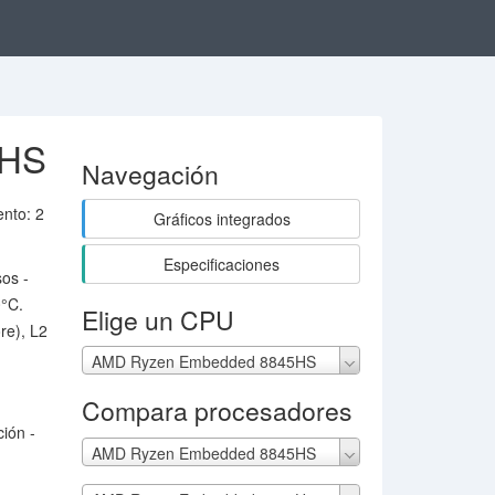
5HS
Navegación
nto: 2
Gráficos integrados
Especificaciones
sos -
0°C.
Elige un CPU
re), L2
AMD Ryzen Embedded 8845HS
Compara procesadores
ión -
AMD Ryzen Embedded 8845HS