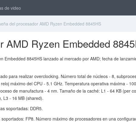
as de video
eña del procesador AMD Ryzen Embedded 8845HS
dor AMD Ryzen Embedded 884
en Embedded 8845HS lanzado al mercado por AMD; fecha de lanzamie
rado para realizar overclocking. Número total de núcleos - 8, subproce
e reloj máximo del CPU - 5.1 GHz. Temperatura operativa máxima - 10
roceso de manufactura - 4 nm. Tamaño de la caché: L1 - 64 KB (per co
), L3 - 16 MB (shared).
as soportadas: DDR5.
s soportados: FP8. Número máximo de procesadores en una configurac