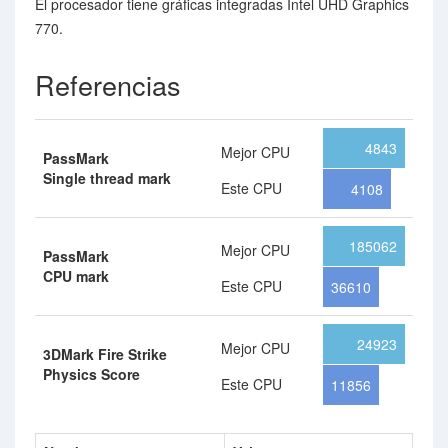
El procesador tiene gráficas integradas Intel UHD Graphics
770.
Referencias
4843
Mejor CPU
PassMark
Single thread mark
Este CPU
4108
185062
Mejor CPU
PassMark
CPU mark
Este CPU
36610
24923
Mejor CPU
3DMark Fire Strike
Physics Score
Este CPU
11856