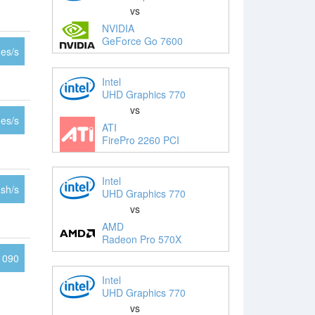
vs
NVIDIA
GeForce Go 7600
es/s
Intel
UHD Graphics 770
vs
es/s
ATI
FirePro 2260 PCI
Intel
sh/s
UHD Graphics 770
vs
AMD
Radeon Pro 570X
1090
Intel
UHD Graphics 770
vs