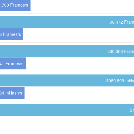
.700 Frames/s
98.472 Fram
6 Frames/s
530.303 Fram
41 Frames/s
3080.809 mHa
84 mHash/s
2