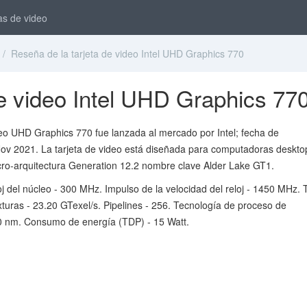
as de video
/ Reseña de la tarjeta de video Intel UHD Graphics 770
de video Intel UHD Graphics 77
deo UHD Graphics 770 fue lanzada al mercado por Intel; fecha de
Nov 2021. La tarjeta de video está diseñada para computadoras deskto
cro-arquitectura Generation 12.2 nombre clave Alder Lake GT1.
oj del núcleo - 300 MHz. Impulso de la velocidad del reloj - 1450 MHz. 
xturas - 23.20 GTexel/s. Pipelines - 256. Tecnología de proceso de
0 nm. Consumo de energía (TDP) - 15 Watt.