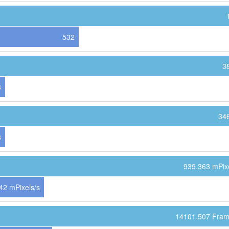
532
3
8
34
8
939.363 mPixe
42 mPixels/s
14101.507 Fram