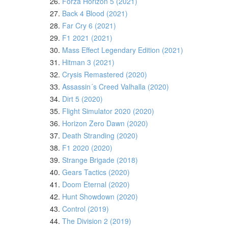
26.
Forza Horizon 5 (2021)
27.
Back 4 Blood (2021)
28.
Far Cry 6 (2021)
29.
F1 2021 (2021)
30.
Mass Effect Legendary Edition (2021)
31.
Hitman 3 (2021)
32.
Crysis Remastered (2020)
33.
Assassin´s Creed Valhalla (2020)
34.
Dirt 5 (2020)
35.
Flight Simulator 2020 (2020)
36.
Horizon Zero Dawn (2020)
37.
Death Stranding (2020)
38.
F1 2020 (2020)
39.
Strange Brigade (2018)
40.
Gears Tactics (2020)
41.
Doom Eternal (2020)
42.
Hunt Showdown (2020)
43.
Control (2019)
44.
The Division 2 (2019)