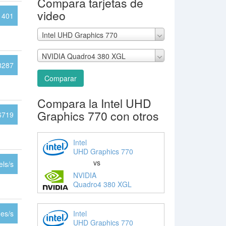
Compara tarjetas de
video
1401
Intel UHD Graphics 770
NVIDIA Quadro4 380 XGL
8287
Comparar
Compara la Intel UHD
Graphics 770 con otros
6719
Intel
UHD Graphics 770
vs
ls/s
NVIDIA
Quadro4 380 XGL
Intel
es/s
UHD Graphics 770