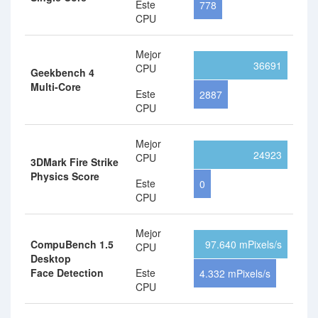
Este
778
CPU
Mejor
36691
CPU
Geekbench 4
Multi-Core
Este
2887
CPU
Mejor
24923
CPU
3DMark Fire Strike
Physics Score
Este
0
CPU
Mejor
CompuBench 1.5
97.640 mPixels/s
CPU
Desktop
Face Detection
Este
4.332 mPixels/s
CPU