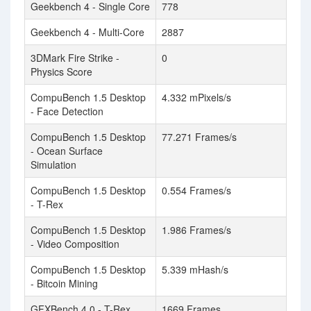
Geekbench 4 - Single Core
778
Geekbench 4 - Multi-Core
2887
3DMark Fire Strike -
0
Physics Score
CompuBench 1.5 Desktop
4.332 mPixels/s
- Face Detection
CompuBench 1.5 Desktop
77.271 Frames/s
- Ocean Surface
Simulation
CompuBench 1.5 Desktop
0.554 Frames/s
- T-Rex
CompuBench 1.5 Desktop
1.986 Frames/s
- Video Composition
CompuBench 1.5 Desktop
5.339 mHash/s
- Bitcoin Mining
GFXBench 4.0 - T-Rex
1669 Frames