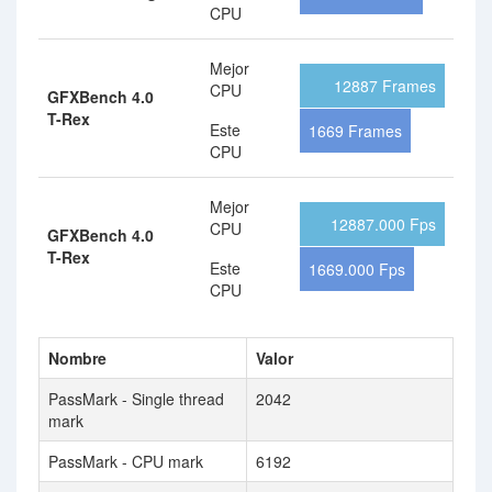
CPU
Mejor
12887 Frames
CPU
GFXBench 4.0
T-Rex
Este
1669 Frames
CPU
Mejor
12887.000 Fps
CPU
GFXBench 4.0
T-Rex
Este
1669.000 Fps
CPU
Nombre
Valor
PassMark - Single thread
2042
mark
PassMark - CPU mark
6192