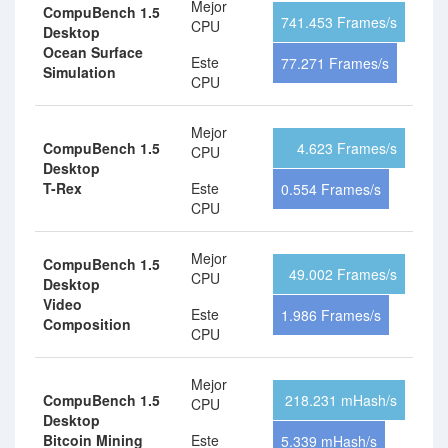
Mejor
CompuBench 1.5
741.453 Frames/s
CPU
Desktop
Ocean Surface
Este
77.271 Frames/s
Simulation
CPU
Mejor
CompuBench 1.5
4.623 Frames/s
CPU
Desktop
T-Rex
Este
0.554 Frames/s
CPU
Mejor
CompuBench 1.5
49.002 Frames/s
CPU
Desktop
Video
Este
1.986 Frames/s
Composition
CPU
Mejor
CompuBench 1.5
218.231 mHash/s
CPU
Desktop
Bitcoin Mining
Este
5.339 mHash/s