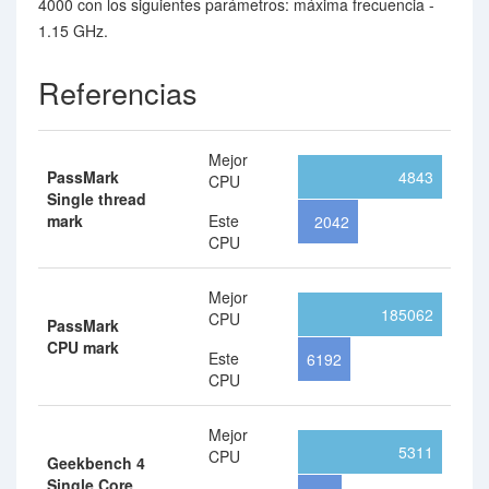
4000 con los siguientes parámetros: máxima frecuencia -
1.15 GHz.
Referencias
Mejor
PassMark
4843
CPU
Single thread
mark
Este
2042
CPU
Mejor
185062
CPU
PassMark
CPU mark
Este
6192
CPU
Mejor
5311
CPU
Geekbench 4
Single Core