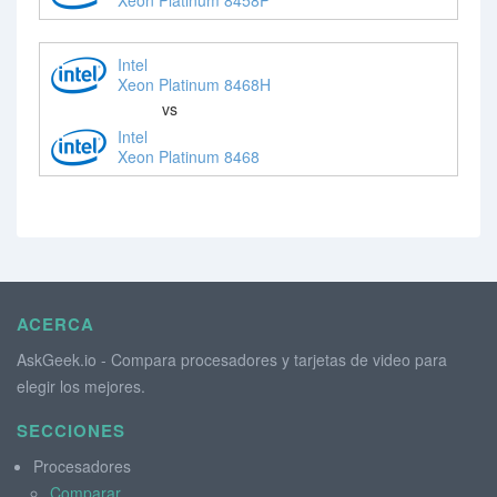
Intel
Xeon Platinum 8468H
vs
Intel
Xeon Platinum 8468
ACERCA
AskGeek.io - Compara procesadores y tarjetas de video para
elegir los mejores.
SECCIONES
Procesadores
Comparar