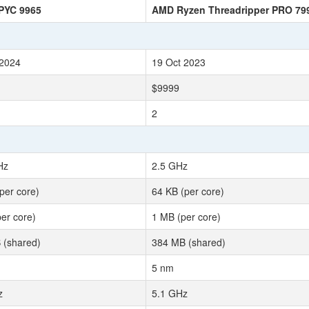
PYC 9965
AMD Ryzen Threadripper PRO 7
 2024
19 Oct 2023
$9999
2
Hz
2.5 GHz
per core)
64 KB (per core)
er core)
1 MB (per core)
 (shared)
384 MB (shared)
5 nm
z
5.1 GHz