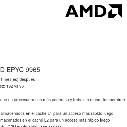
AMD EPYC 9965
11 mes(es) después
ez: 192 vs 96
que un procesador sea más poderoso y trabaje a menor temperatura:
 almacenados en el caché L1 para un acceso más rápido luego
lmacenados en el caché L2 para un acceso más rápido luego
rk - CPU mark: 185062 vs 145415