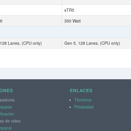
sTR5
tt
350 Watt
128 Lanes, (CPU only)
Gen 5, 128 Lanes, (CPU only)
IONES
ENLACES
sadores
Términos
mparar
Privacidad
ificación
as de video
mparar