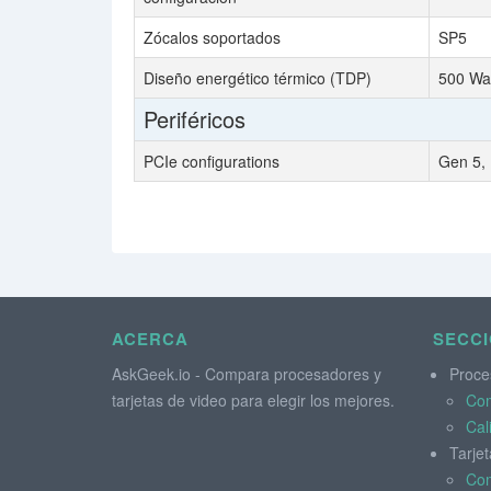
Zócalos soportados
SP5
Diseño energético térmico (TDP)
500 Wa
Periféricos
PCIe configurations
Gen 5, 
ACERCA
SECC
AskGeek.io - Compara procesadores y
Proce
tarjetas de video para elegir los mejores.
Co
Cal
Tarjet
Co