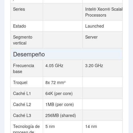
Series
Intel® Xeon® Scalable
Processors
Estado
Launched
Segmento
Server
vertical
Desempeño
Frecuencia
4.05 GHz
3.20 GHz
base
Troquel
8x 72 mm²
Caché L1
64K (per core)
Caché L2
1MB (per core)
Caché L3
256MB (shared)
Tecnología de
5 nm
14 nm
proceso de