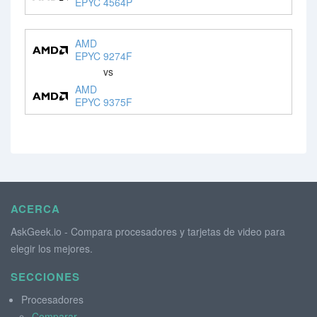
EPYC 4564P
AMD
EPYC 9274F
vs
AMD
EPYC 9375F
ACERCA
AskGeek.io - Compara procesadores y tarjetas de video para
elegir los mejores.
SECCIONES
Procesadores
Comparar