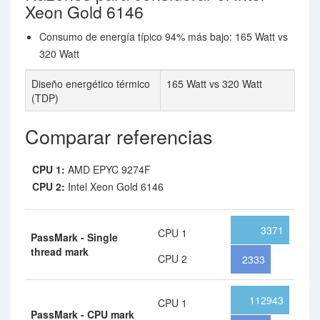
Xeon Gold 6146
Consumo de energía típico 94% más bajo: 165 Watt vs
320 Watt
Diseño energético térmico
165 Watt vs 320 Watt
(TDP)
Comparar referencias
CPU 1:
AMD EPYC 9274F
CPU 2:
Intel Xeon Gold 6146
3371
CPU 1
PassMark - Single
thread mark
CPU 2
2333
112943
CPU 1
PassMark - CPU mark