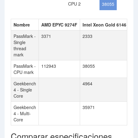
CPU 2
38055
Nombre
AMD EPYC 9274F
Intel Xeon Gold 6146
PassMark -
3371
2333
Single
thread
mark
PassMark -
112943
38055
CPU mark
Geekbench
4964
4 - Single
Core
Geekbench
35971
4 - Multi-
Core
Comparar especificaciones