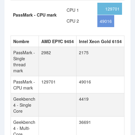
129701
CPU 1
PassMark - CPU mark
CPU 2
49016
Nombre
AMD EPYC 9454
Intel Xeon Gold 6154
PassMark -
2982
2175
Single
thread
mark
PassMark -
129701
49016
CPU mark
Geekbench
4419
4 - Single
Core
Geekbench
36691
4 - Multi-
Core