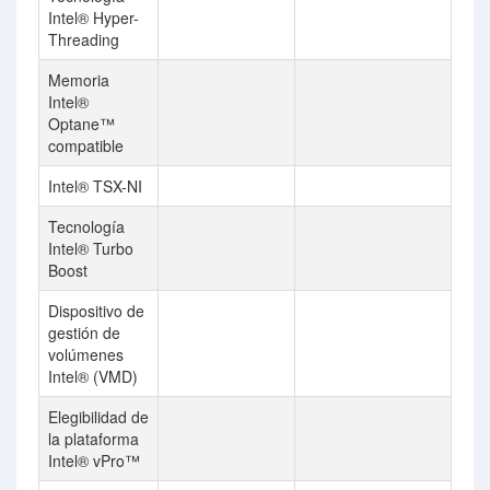
Intel® Hyper-
Threading
Memoria
Intel®
Optane™
compatible
Intel® TSX-NI
Tecnología
Intel® Turbo
Boost
Dispositivo de
gestión de
volúmenes
Intel® (VMD)
Elegibilidad de
la plataforma
Intel® vPro™