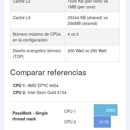
Caché L2
1024 KB (per core) vs
1MB (per core)
Caché L3
25344 KB (shared) vs
256MB (shared)
Número máximo de CPUs
4 vs 2
en la configuración
Diseño energético térmico
200 Watt vs 290 Watt
(TDP)
Comparar referencias
CPU 1:
AMD EPYC 9454
CPU 2:
Intel Xeon Gold 6154
2982
CPU 1
PassMark - Single
thread mark
CPU 2
2175