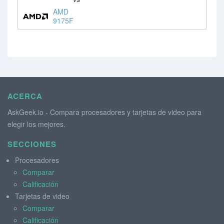
AMD
9175F
ACERCA
AskGeek.io - Compara procesadores y tarjetas de video para
elegir los mejores.
SECCIONES
Procesadores
Comparar
Calificación
Tarjetas de video
Comparar
Calificación