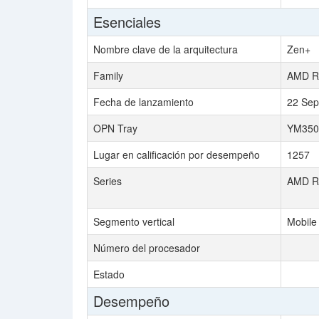
Esenciales
Nombre clave de la arquitectura
Zen+
Family
AMD Ry
Fecha de lanzamiento
22 Sep
OPN Tray
YM35
Lugar en calificación por desempeño
1257
Series
AMD Ry
Segmento vertical
Mobile
Número del procesador
Estado
Desempeño