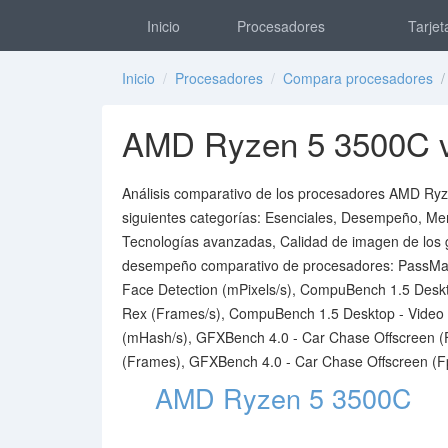
Inicio
Procesadores
Tarjet
Inicio
/
Procesadores
/
Compara procesadores
/ 
AMD Ryzen 5 3500C v
Análisis comparativo de los procesadores AMD Ryze
siguientes categorías: Esenciales, Desempeño, Memo
Tecnologías avanzadas, Calidad de imagen de los gráf
desempeño comparativo de procesadores: PassMar
Face Detection (mPixels/s), CompuBench 1.5 Desk
Rex (Frames/s), CompuBench 1.5 Desktop - Video 
(mHash/s), GFXBench 4.0 - Car Chase Offscreen 
(Frames), GFXBench 4.0 - Car Chase Offscreen (F
AMD Ryzen 5 3500C