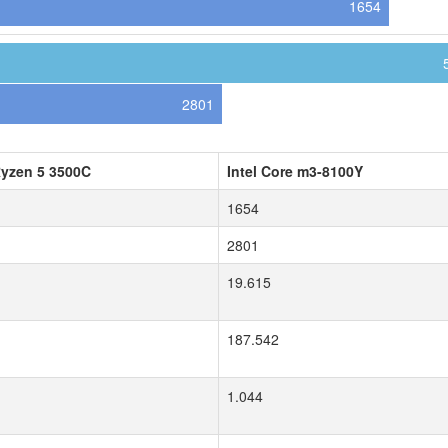
1654
2801
yzen 5 3500C
Intel Core m3-8100Y
1654
2801
19.615
187.542
1.044