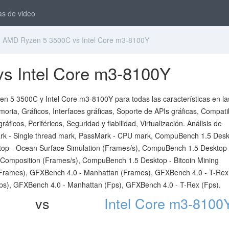
as de video
AMD Ryzen 5 3500C vs Intel Core m3-8100Y
s Intel Core m3-8100Y
n 5 3500C y Intel Core m3-8100Y para todas las características en la
ria, Gráficos, Interfaces gráficas, Soporte de APIs gráficas, Compatib
icos, Periféricos, Seguridad y fiabilidad, Virtualización. Análisis de
k - Single thread mark, PassMark - CPU mark, CompuBench 1.5 Desk
top - Ocean Surface Simulation (Frames/s), CompuBench 1.5 Desktop 
Composition (Frames/s), CompuBench 1.5 Desktop - Bitcoin Mining
(Frames), GFXBench 4.0 - Manhattan (Frames), GFXBench 4.0 - T-Rex
ps), GFXBench 4.0 - Manhattan (Fps), GFXBench 4.0 - T-Rex (Fps).
vs
Intel Core m3-8100