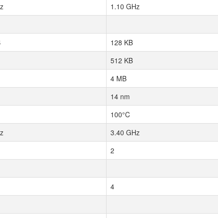
z
1.10 GHz
B
128 KB
512 KB
4 MB
14 nm
100°C
z
3.40 GHz
2
4