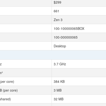
$299
661
Zen 3
100-100000065BOX
100-000000065
Desktop
z
3.7 GHz
m²
(per core)
384 KB
B (per core)
3 MB
shared)
32 MB