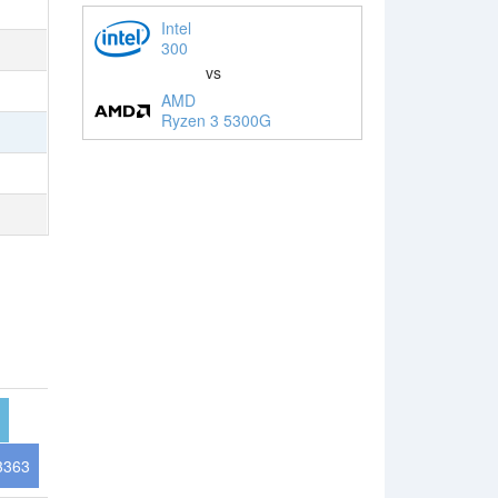
Intel
300
vs
AMD
Ryzen 3 5300G
3363