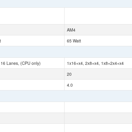
AM4
t
65 Watt
 16 Lanes, (CPU only)
1x16+x4, 2x8+x4, 1x8+2x4+x4
20
4.0