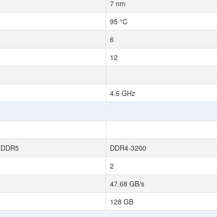
7 nm
95 °C
6
12
4.6 GHz
 DDR5
DDR4-3200
2
47.68 GB/s
128 GB