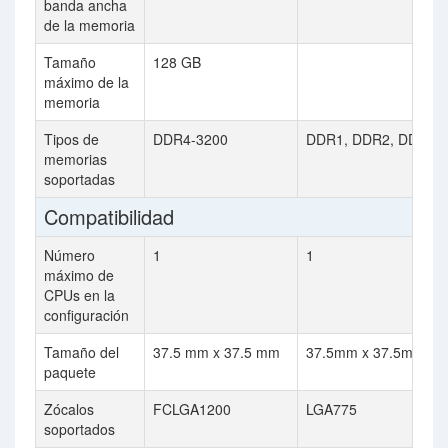
banda ancha
de la memoria
Tamaño
128 GB
máximo de la
memoria
Tipos de
DDR4-3200
DDR1, DDR2, DDR3
memorias
soportadas
Compatibilidad
Número
1
1
máximo de
CPUs en la
configuración
Tamaño del
37.5 mm x 37.5 mm
37.5mm x 37.5mm
paquete
Zócalos
FCLGA1200
LGA775
soportados