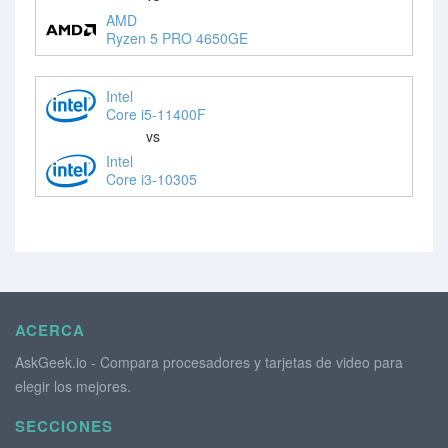
AMD
Ryzen 5 PRO 4650GE
Intel
Core i5-11400F
vs
Intel
Core i3-10305
ACERCA
AskGeek.io - Compara procesadores y tarjetas de video para
elegir los mejores.
SECCIONES