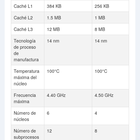
Caché L1
384 KB
256 KB
Caché L2
1.5 MB
1 MB
Caché L3
12 MB
8 MB
Tecnología
14 nm
14 nm
de proceso
de
manufactura
Temperatura
100°C
100°C
máxima del
núcleo
Frecuencia
4.40 GHz
4.50 GHz
máxima
Número de
6
4
núcleos
Número de
12
8
subprocesos