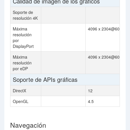
Calidad de imagen de los gráficos
Soporte de
resolución 4K
Máxima
4096 x 2304@60Hz
resolución
por
DisplayPort
Máxima
4096 x 2304@60Hz
resolución
por eDP
Soporte de APIs gráficas
DirectX
12
OpenGL
4.5
Navegación