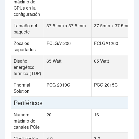
máximo de
CPUs en la
configuración
Tamaño del
37.5 mm x 37.5 mm
37.5mm x 37.5mm
paquete
Zócalos
FCLGA1200
FCLGA1200
soportados
Diseño
65 Watt
65 Watt
energético
térmico (TDP)
Thermal
PCG 2019C
PCG 2015C
Solution
Periféricos
Número
20
16
máximo de
canales PCIe
Clasificación
4.0
3.0