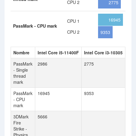
CPU 2
2775
16945
CPU 1
PassMark - CPU mark
CPU 2
9353
Nombre
Intel Core i5-11400F
Intel Core i3-10305
PassMark
2986
2775
- Single
thread
mark
PassMark
16945
9353
- CPU
mark
3DMark
5666
Fire
Strike -
Physics