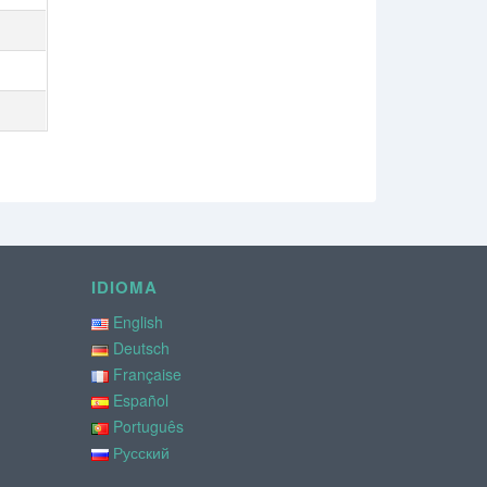
IDIOMA
English
Deutsch
Française
Español
Português
Русский