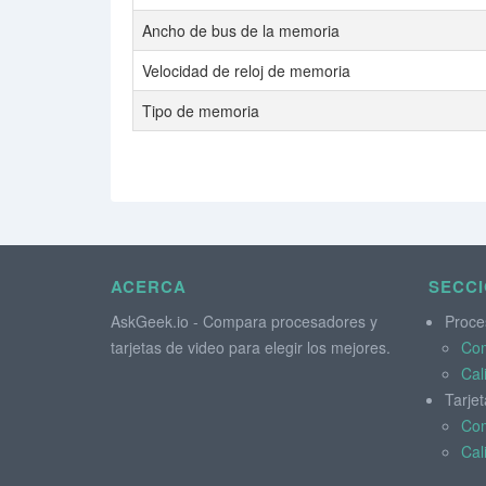
Ancho de bus de la memoria
Velocidad de reloj de memoria
Tipo de memoria
ACERCA
SECC
AskGeek.io - Compara procesadores y
Proce
tarjetas de video para elegir los mejores.
Co
Cal
Tarjet
Co
Cal