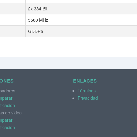
2x 384 Bit
5500 MHz
GDDR5
IONES
ENLACES
sadores
Términos
mparar
Privacidad
ificación
as de video
mparar
ificación