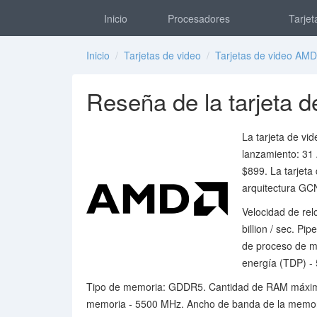
Inicio
Procesadores
Tarjet
Inicio
/
Tarjetas de video
/
Tarjetas de video AMD
Reseña de la tarjeta
La tarjeta de v
lanzamiento: 31 
$899. La tarjeta
arquitectura GC
Velocidad de rel
billion / sec. P
de proceso de m
energía (TDP) - 
Tipo de memoria: GDDR5. Cantidad de RAM máxima -
memoria - 5500 MHz. Ancho de banda de la memori