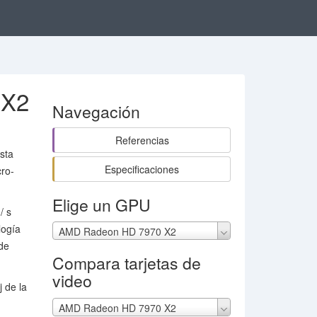
 X2
Navegación
Referencias
sta
Especificaciones
cro-
Elige un GPU
/ s
logía
AMD Radeon HD 7970 X2
de
Compara tarjetas de
video
 de la
AMD Radeon HD 7970 X2