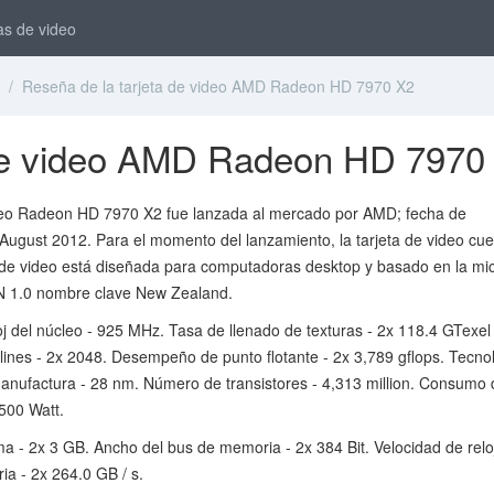
as de video
/ Reseña de la tarjeta de video AMD Radeon HD 7970 X2
 de video AMD Radeon HD 7970
ideo Radeon HD 7970 X2 fue lanzada al mercado por AMD; fecha de
August 2012. Para el momento del lanzamiento, la tarjeta de video cue
 de video está diseñada para computadoras desktop y basado en la mi
N 1.0 nombre clave New Zealand.
oj del núcleo - 925 MHz. Tasa de llenado de texturas - 2x 118.4 GTexel 
ipelines - 2x 2048. Desempeño de punto flotante - 2x 3,789 gflops. Tecno
anufactura - 28 nm. Número de transistores - 4,313 million. Consumo 
500 Watt.
 2x 3 GB. Ancho del bus de memoria - 2x 384 Bit. Velocidad de reloj
a - 2x 264.0 GB / s.