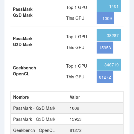
1401
Top 1 GPU
PassMark
G2D Mark
This GPU
1009
38287
Top 1 GPU
PassMark
G3D Mark
This GPU
15953
346719
Top 1 GPU
Geekbench
OpenCL
This GPU
81272
Nombre
Valor
PassMark - G2D Mark
1009
PassMark - G3D Mark
15953
Geekbench - OpenCL
81272