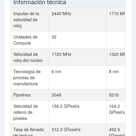
Información técnica
Impulso de la
2440 MHz
1710 MHz
velocidad de
reloj
Unidades de
32
Compute
Velocidad de
1720 MHz
1320 MHz
reloj del núcleo
Tecnología de
6 nm
8 nm
proceso de
manufactura
Pipelines
2048
9216
Velocidad de
156.2 GPixel/s
164.2
relleno de
GPixel/s
píxeles
Tasa de llenado
312.3 GTexel/s
492.5
de textura
GTexel/s