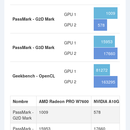
1009
GPU 1
PassMark - G2D Mark
GPU 2
578
15953
GPU 1
PassMark - G3D Mark
GPU 2
17660
81272
GPU 1
Geekbench - OpenCL
GPU 2
163295
Nombre
AMD Radeon PRO W7600
NVIDIA A10G
PassMark -
1009
578
G2D Mark
PassMark -
15953
17660