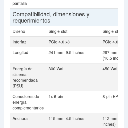
pantalla
Compatibilidad, dimensiones y
requerimientos
Diseño
Single-slot
Single-slot
Interfaz
PCIe 4.0 x8
PCIe 4.0 x16
Longitud
241 mm, 9.5 inches
267 mm
(10.5 inches)
Energía de
300 Watt
450 Watt
sistema
recomendada
(PSU)
Conectores de
1x 6-pin
8-pin EPS
energía
complementarios
Anchura
115 mm, 4.5 inches
112 mm (4.4
inches)