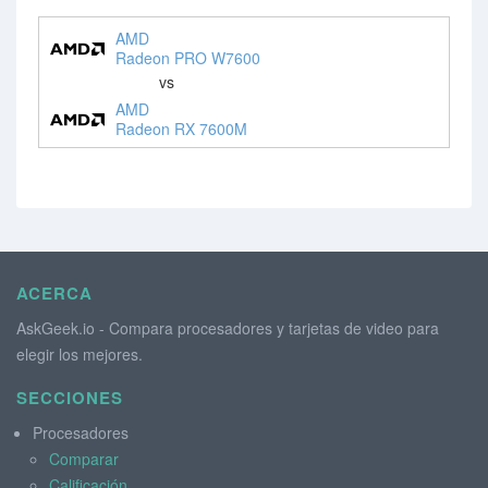
AMD
Radeon PRO W7600
vs
AMD
Radeon RX 7600M
ACERCA
AskGeek.io - Compara procesadores y tarjetas de video para
elegir los mejores.
SECCIONES
Procesadores
Comparar
Calificación