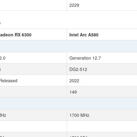
2229
s
adeon RX 6300
Intel Arc A580
2.0
Generation 12.7
4
DG2-512
Released
2022
149
MHz
1700 MHz