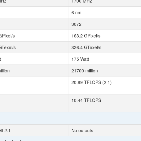
MHz
1700 MHz
6 nm
3072
GPixel/s
163.2 GPixel/s
GTexel/s
326.4 GTexel/s
t
175 Watt
llion
21700 million
20.89 TFLOPS (2:1)
10.44 TFLOPS
I 2.1
No outputs