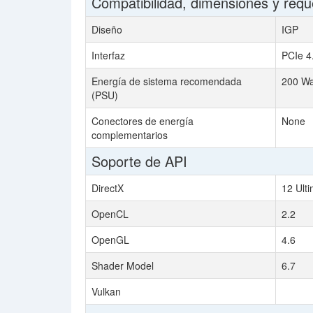
Compatibilidad, dimensiones y requ
Diseño
IGP
Interfaz
PCIe 4
Energía de sistema recomendada
200 Wa
(PSU)
Conectores de energía
None
complementarios
Soporte de API
DirectX
12 Ult
OpenCL
2.2
OpenGL
4.6
Shader Model
6.7
Vulkan