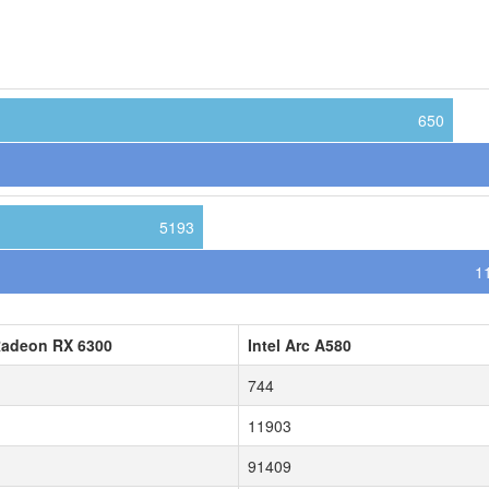
650
5193
1
adeon RX 6300
Intel Arc A580
744
11903
91409