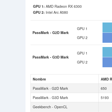
GPU 1:
AMD Radeon RX 6300
GPU 2:
Intel Arc A580
GPU 1
PassMark - G2D Mark
GPU 2
GPU 1
PassMark - G3D Mark
GPU 2
Nombre
AMD R
PassMark - G2D Mark
650
PassMark - G3D Mark
5193
Geekbench - OpenCL