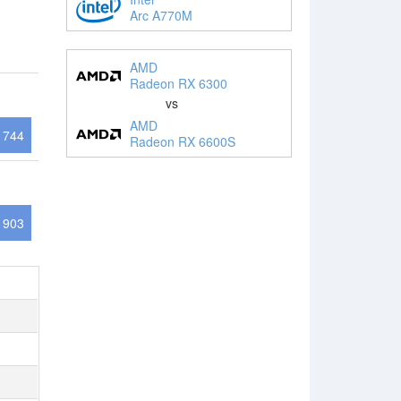
Arc A770M
AMD
Radeon RX 6300
vs
AMD
744
Radeon RX 6600S
1903