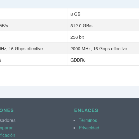
8 GB
GB/s
512.0 GB/s
256 bit
Hz, 16 Gbps effective
2000 MHz, 16 Gbps effective
6
GDDR6
IONES
ENLACES
sadores
Términos
mparar
Privacidad
ificación