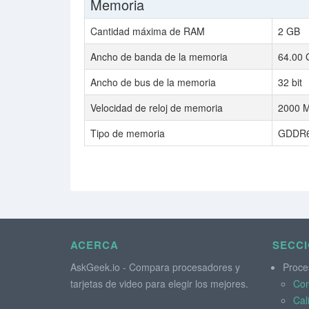
Memoria
Cantidad máxima de RAM
2 GB
Ancho de banda de la memoria
64.00 
Ancho de bus de la memoria
32 bit
Velocidad de reloj de memoria
2000 M
Tipo de memoria
GDDR
ACERCA
SECC
AskGeek.io - Compara procesadores y
Proce
tarjetas de video para elegir los mejores.
Co
Cal