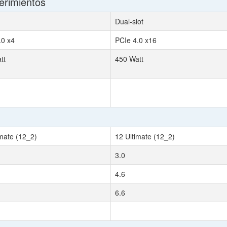
erimientos
Dual-slot
.0 x4
PCIe 4.0 x16
tt
450 Watt
imate (12_2)
12 Ultimate (12_2)
3.0
4.6
6.6