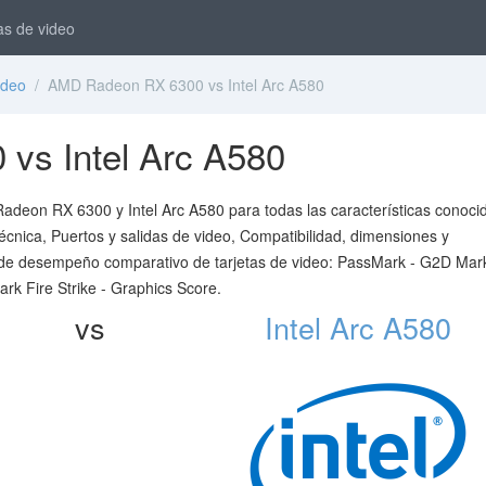
as de video
ideo
/ AMD Radeon RX 6300 vs Intel Arc A580
vs Intel Arc A580
Radeon RX 6300 y Intel Arc A580 para todas las características conoci
técnica, Puertos y salidas de video, Compatibilidad, dimensiones y
s de desempeño comparativo de tarjetas de video: PassMark - G2D Mar
 Fire Strike - Graphics Score.
vs
Intel Arc A580