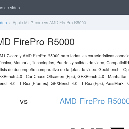
as de video
ideo
/ Apple M1 7-core vs AMD FirePro R5000
MD FirePro R5000
e M1 7-core y AMD FirePro R5000 para todas las características conoci
técnica, Memoria, Tecnologías, Puertos y salidas de video, Compatibili
álisis de desempeño comparativo de tarjetas de video: Geekbench - O
XBench 4.0 - Car Chase Offscreen (Fps), GFXBench 4.0 - Manhattan
nch 4.0 - T-Rex (Frames), GFXBench 4.0 - T-Rex (Fps), PassMark -
vs
AMD FirePro R500