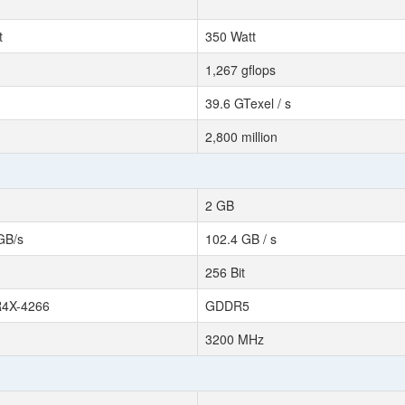
t
350 Watt
1,267 gflops
39.6 GTexel / s
2,800 million
2 GB
GB/s
102.4 GB / s
256 Bit
4X-4266
GDDR5
3200 MHz