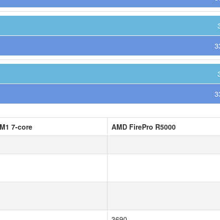
3
3
M1 7-core
AMD FirePro R5000
3690