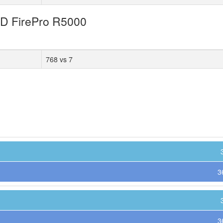
MD FirePro R5000
768 vs 7
3
3