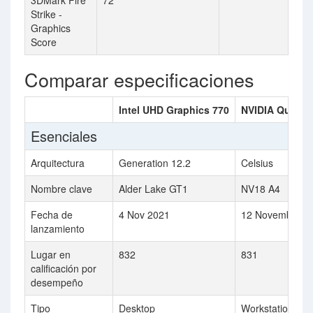
3DMark Fire
72
Strike -
Graphics
Score
Comparar especificaciones
Intel UHD Graphics 770
NVIDIA Quadro
Esenciales
Arquitectura
Generation 12.2
Celsius
Nombre clave
Alder Lake GT1
NV18 A4
Fecha de
4 Nov 2021
12 November 2
lanzamiento
Lugar en
832
831
calificación por
desempeño
Tipo
Desktop
Workstation