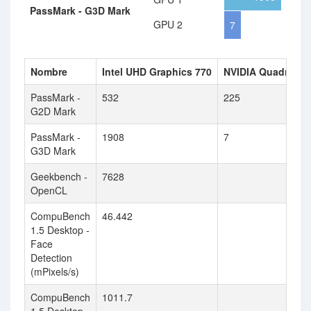
PassMark - G3D Mark
GPU 2
7
Nombre
Intel UHD Graphics 770
NVIDIA Quadro4 3
PassMark -
532
225
G2D Mark
PassMark -
1908
7
G3D Mark
Geekbench -
7628
OpenCL
CompuBench
46.442
1.5 Desktop -
Face
Detection
(mPixels/s)
CompuBench
1011.7