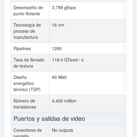
Desempeño de
3,789 gflops
punto flotante
Tecnología de
16 nm
90 n
proceso de
manufactura
Pipelines
1280
Tasa de llenado
118.4 GTexel / s
10.4 
de textura
Diseño
80 Watt
energético
térmico (TDP)
Número de
4,400 million
384 m
transistores
Puertos y salidas de video
Conectores de
No outputs
2x DV
pantalla