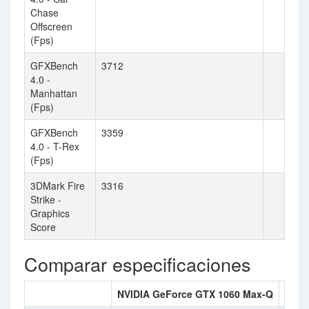
Chase
Offscreen
(Fps)
GFXBench
3712
4.0 -
Manhattan
(Fps)
GFXBench
3359
4.0 - T-Rex
(Fps)
3DMark Fire
3316
Strike -
Graphics
Score
Comparar especificaciones
NVIDIA GeForce GTX 1060 Max-Q
ATI 