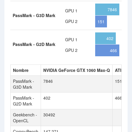
7846
GPU 1
PassMark - G3D Mark
GPU 2
151
402
GPU 1
PassMark - G2D Mark
GPU 2
466
Nombre
NVIDIA GeForce GTX 1060 Max-Q
ATI Rad
PassMark -
7846
151
G3D Mark
PassMark -
402
466
G2D Mark
Geekbench -
30492
OpenCL
CompuBench
147.271