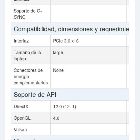
Soporte de G-
SYNC
Compatibilidad, dimensiones y requerimiento
Interfaz
PCIe 3.0 x16
PCIe 
Tamaño de la
large
laptop
Conectores de
None
1x 6-
energía
complementarios
Soporte de API
DirectX
12.0 (12_1)
9.0c
OpenGL
4.6
2.0
Vulkan