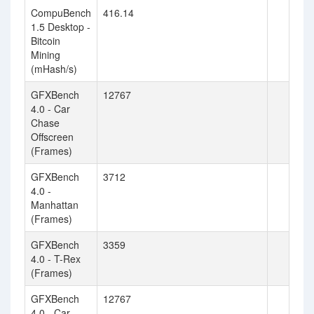
CompuBench
416.14
1.5 Desktop -
Bitcoin
Mining
(mHash/s)
GFXBench
12767
4.0 - Car
Chase
Offscreen
(Frames)
GFXBench
3712
4.0 -
Manhattan
(Frames)
GFXBench
3359
4.0 - T-Rex
(Frames)
GFXBench
12767
4.0 - Car