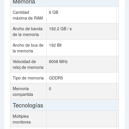
Memoria
Cantidad
6 GB
512 
máxima de RAM
Ancho de banda
192.2 GB / s
64.0 
de la memoria
Ancho de bus de
192 Bit
256 B
la memoria
Velocidad de
8008 MHz
2000
reloj de memoria
Tipo de memoria
GDDR5
GDD
Memoria
0
compartida
Tecnologías
Múltiples
monitores