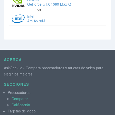
GeForce GTX 1060 Max-Q
vs
Intel
Arc A570M
ACERCA
AskGeek.io - Compara procesadores y tarjetas de video para
elegir los mejores.
SECCIONES
Procesadores
Comparar
Calificación
Tarjetas de video