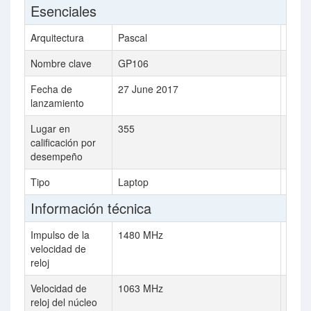
Esenciales
Arquitectura
Pascal
R500
Nombre clave
GP106
R580
Fecha de
27 June 2017
10 S
lanzamiento
Lugar en
355
357
calificación por
desempeño
Tipo
Laptop
Desk
Información técnica
Impulso de la
1480 MHz
velocidad de
reloj
Velocidad de
1063 MHz
650 
reloj del núcleo