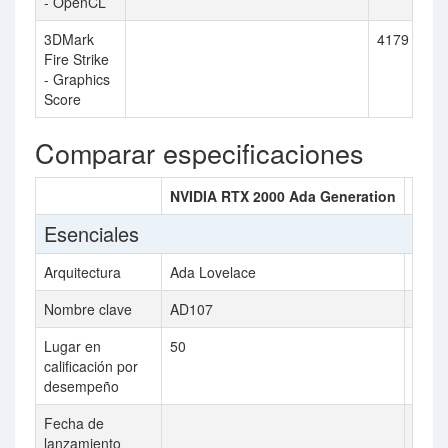
- OpenCL
3DMark
4179
Fire Strike
- Graphics
Score
Comparar especificaciones
NVIDIA RTX 2000 Ada Generation
NVID
Esenciales
Arquitectura
Ada Lovelace
Ada 
Nombre clave
AD107
AD10
Lugar en
50
49
calificación por
desempeño
Fecha de
2023
lanzamiento