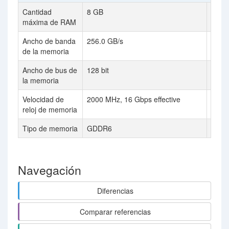
Cantidad
8 GB
12 G
máxima de RAM
Ancho de banda
256.0 GB/s
384.
de la memoria
Ancho de bus de
128 bit
192 b
la memoria
Velocidad de
2000 MHz, 16 Gbps effective
2000 
reloj de memoria
Tipo de memoria
GDDR6
GDD
Navegación
Diferencias
Comparar referencias