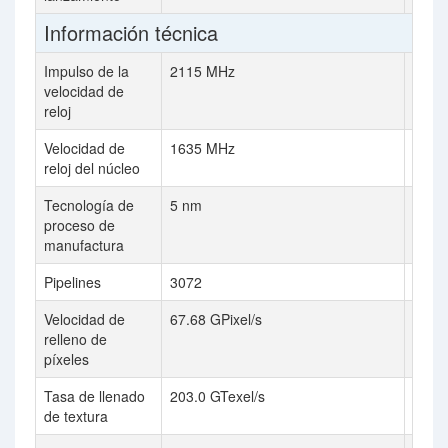
Información técnica
Impulso de la
2115 MHz
1665
velocidad de
reloj
Velocidad de
1635 MHz
1290
reloj del núcleo
Tecnología de
5 nm
4 nm
proceso de
manufactura
Pipelines
3072
7424
Velocidad de
67.68 GPixel/s
133.2
relleno de
píxeles
Tasa de llenado
203.0 GTexel/s
386.3
de textura