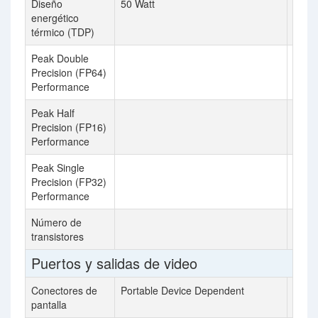
Diseño
50 Watt
150 W
energético
térmico (TDP)
Peak Double
386.
Precision (FP64)
Performance
Peak Half
24.7
Precision (FP16)
Performance
Peak Single
24.7
Precision (FP32)
Performance
Número de
35800
transistores
Puertos y salidas de video
Conectores de
Portable Device Dependent
Porta
pantalla