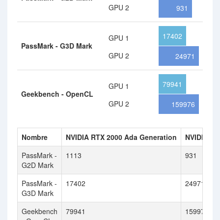
GPU 2
931
17402
GPU 1
PassMark - G3D Mark
GPU 2
24971
79941
GPU 1
Geekbench - OpenCL
GPU 2
159976
Nombre
NVIDIA RTX 2000 Ada Generation
NVIDIA Ge
PassMark -
1113
931
G2D Mark
PassMark -
17402
24971
G3D Mark
Geekbench
79941
159976