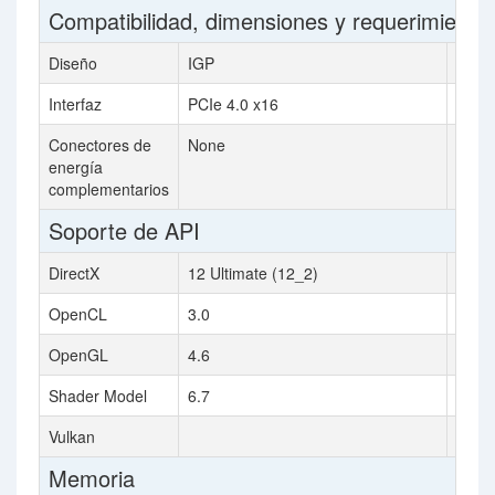
Compatibilidad, dimensiones y requerimiento
Diseño
IGP
IGP
Interfaz
PCIe 4.0 x16
PCIe 
Conectores de
None
None
energía
complementarios
Soporte de API
DirectX
12 Ultimate (12_2)
12 Ul
OpenCL
3.0
3.0
OpenGL
4.6
4.6
Shader Model
6.7
6.7
Vulkan
Memoria