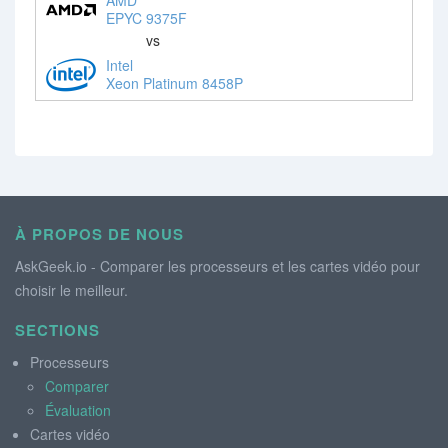
EPYC 9375F
vs
Intel
Xeon Platinum 8458P
À PROPOS DE NOUS
AskGeek.io - Comparer les processeurs et les cartes vidéo pour
choisir le meilleur.
SECTIONS
Processeurs
Comparer
Évaluation
Cartes vidéo