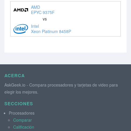
AMD
EPYC 9375F
vs
Intel
Xeon Platinum 8458P
ACERCA
AskGeek.io - Compara procesadores y tarjetas de video para
elegir los mejores.
SECCIONES
Procesadores
Comparar
Calificación