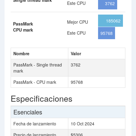
Single thread mark
Este CPU
3762
185062
Mejor CPU
PassMark
CPU mark
Este CPU
95768
Nombre
Valor
PassMark - Single thread
3762
mark
PassMark - CPU mark
95768
Especificaciones
Esenciales
Fecha de lanzamiento
10 Oct 2024
Precio de lanzamiento
$5306