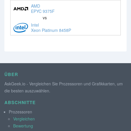
AMD
EPYC 9375F
vs
Intel
Xeon Platinum 8458P
ÜBER
AskGeek.io - Vergleichen Sie Prozessoren und Grafikkarten, um
die besten auszuwählen.
ABSCHNITTE
Prozessoren
Vergleichen
Bewertung