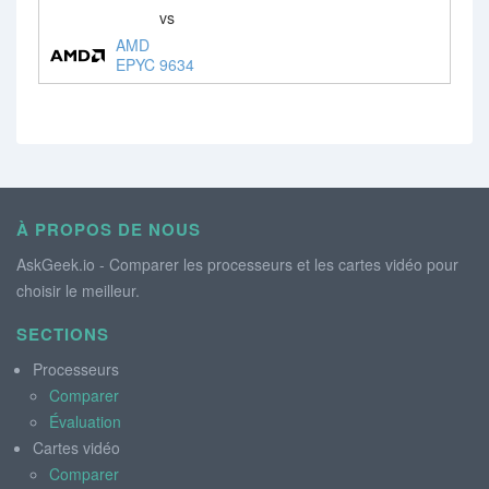
vs
AMD
EPYC 9634
À PROPOS DE NOUS
AskGeek.io - Comparer les processeurs et les cartes vidéo pour
choisir le meilleur.
SECTIONS
Processeurs
Comparer
Évaluation
Cartes vidéo
Comparer