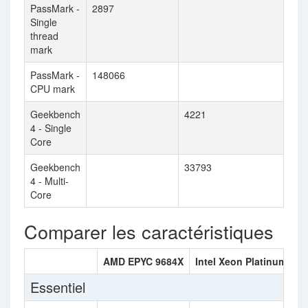
PassMark -
2897
Single
thread
mark
PassMark -
148066
CPU mark
Geekbench
4221
4 - Single
Core
Geekbench
33793
4 - Multi-
Core
Comparer les caractéristiques
AMD EPYC 9684X
Intel Xeon Platinum 817
Essentiel