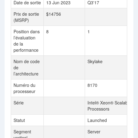
Date de sortie
13 Jun 2023
Q3'17
Prix de sortie
$14756
(MSRP)
Position dans
8
1
l’évaluation
de la
performance
Nom de code
Skylake
de
l’architecture
Numéro du
8170
processeur
Série
Intel® Xeon® Scalable
Processors
Statut
Launched
Segment
Server
vertical