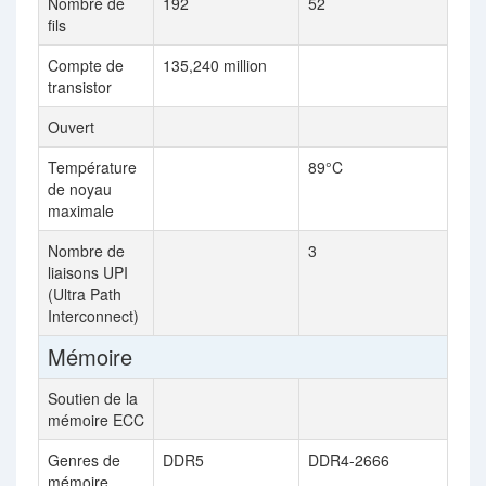
Nombre de
192
52
fils
Compte de
135,240 million
transistor
Ouvert
Température
89°C
de noyau
maximale
Nombre de
3
liaisons UPI
(Ultra Path
Interconnect)
Mémoire
Soutien de la
mémoire ECC
Genres de
DDR5
DDR4-2666
mémoire