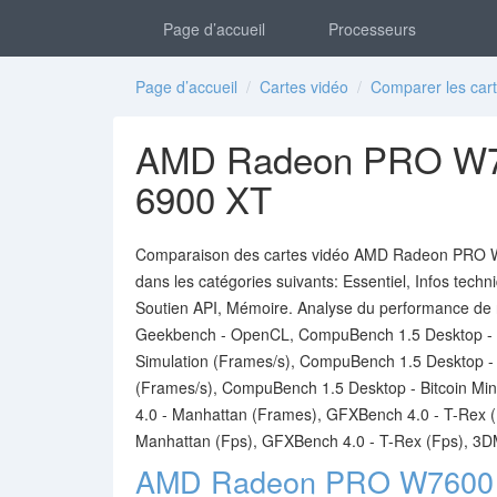
Page d’accueil
Processeurs
Page d’accueil
/
Cartes vidéo
/
Comparer les cart
AMD Radeon PRO W7
6900 XT
Comparaison des cartes vidéo AMD Radeon PRO W
dans les catégories suivants: Essentiel, Infos techn
Soutien API, Mémoire. Analyse du performance de
Geekbench - OpenCL, CompuBench 1.5 Desktop - F
Simulation (Frames/s), CompuBench 1.5 Desktop -
(Frames/s), CompuBench 1.5 Desktop - Bitcoin Mi
4.0 - Manhattan (Frames), GFXBench 4.0 - T-Rex 
Manhattan (Fps), GFXBench 4.0 - T-Rex (Fps), 3DMa
AMD Radeon PRO W7600