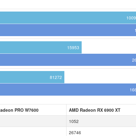
1009
15953
2
81272
16
adeon PRO W7600
AMD Radeon RX 6900 XT
1052
26746