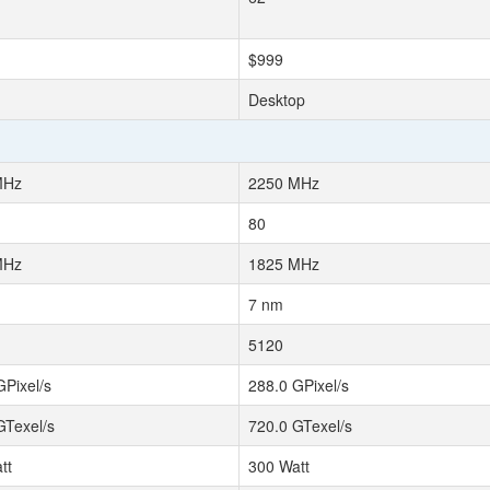
$999
Desktop
MHz
2250 MHz
80
MHz
1825 MHz
7 nm
5120
GPixel/s
288.0 GPixel/s
GTexel/s
720.0 GTexel/s
tt
300 Watt