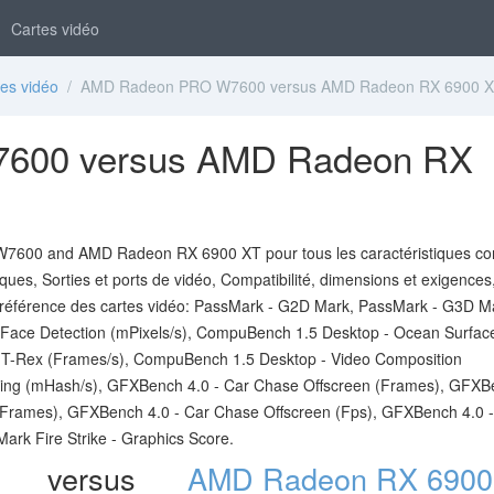
Cartes vidéo
es vidéo
/ AMD Radeon PRO W7600 versus AMD Radeon RX 6900 
600 versus AMD Radeon RX
7600 and AMD Radeon RX 6900 XT pour tous les caractéristiques c
iques, Sorties et ports de vidéo, Compatibilité, dimensions et exigences
 référence des cartes vidéo: PassMark - G2D Mark, PassMark - G3D M
ace Detection (mPixels/s), CompuBench 1.5 Desktop - Ocean Surfac
 T-Rex (Frames/s), CompuBench 1.5 Desktop - Video Composition
ning (mHash/s), GFXBench 4.0 - Car Chase Offscreen (Frames), GFX
(Frames), GFXBench 4.0 - Car Chase Offscreen (Fps), GFXBench 4.0 -
rk Fire Strike - Graphics Score.
versus
AMD Radeon RX 6900