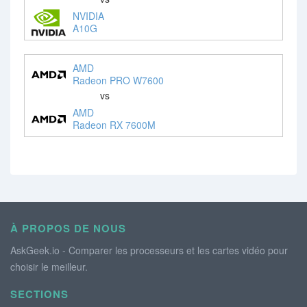
NVIDIA
A10G
AMD
Radeon PRO W7600
vs
AMD
Radeon RX 7600M
À PROPOS DE NOUS
AskGeek.io - Comparer les processeurs et les cartes vidéo pour
choisir le meilleur.
SECTIONS