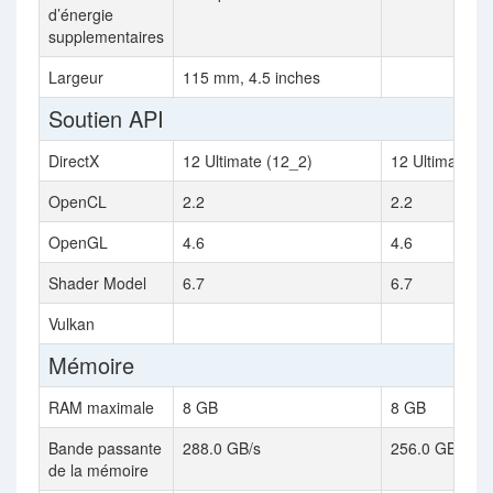
d’énergie
supplementaires
Largeur
115 mm, 4.5 inches
Soutien API
DirectX
12 Ultimate (12_2)
12 Ultimate (1
OpenCL
2.2
2.2
OpenGL
4.6
4.6
Shader Model
6.7
6.7
Vulkan
Mémoire
RAM maximale
8 GB
8 GB
Bande passante
288.0 GB/s
256.0 GB/s
de la mémoire