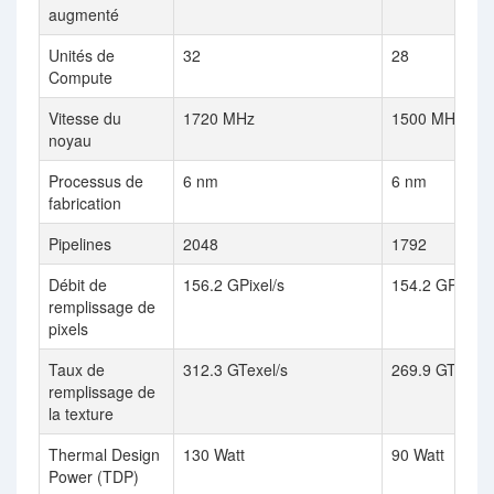
augmenté
Unités de
32
28
Compute
Vitesse du
1720 MHz
1500 MHz
noyau
Processus de
6 nm
6 nm
fabrication
Pipelines
2048
1792
Débit de
156.2 GPixel/s
154.2 GPixel/s
remplissage de
pixels
Taux de
312.3 GTexel/s
269.9 GTexel/
remplissage de
la texture
Thermal Design
130 Watt
90 Watt
Power (TDP)