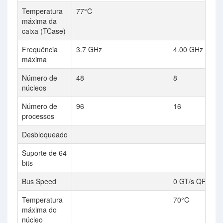
Temperatura
77°C
máxima da
caixa (TCase)
Frequência
3.7 GHz
4.00 GHz
máxima
Número de
48
8
núcleos
Número de
96
16
processos
Desbloqueado
Suporte de 64
bits
Bus Speed
0 GT/s QPI
Temperatura
70°C
máxima do
núcleo