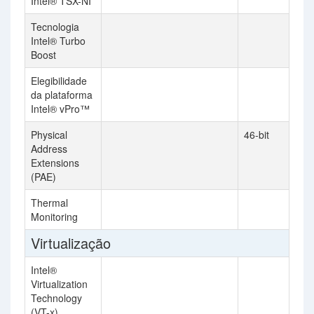
Intel® TSX-NI
Tecnologia
Intel® Turbo
Boost
Elegibilidade
da plataforma
Intel® vPro™
Physical
46-bit
Address
Extensions
(PAE)
Thermal
Monitoring
Virtualização
Intel®
Virtualization
Technology
(VT-x)