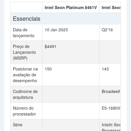
Intel Xeon Platinum 8461V
Intel Xeon E5-
Essenciais
Data de
10 Jan 2023
Q2'16
lançamento
Preço de
$4491
Lançamento
(MSRP)
Posicionar na
150
143
avaliação de
desempenho
Codinome de
Broadwell
arquitetura
Número do
E5-1680V4
processador
Série
Intel® Xeon®
Processor E5 v