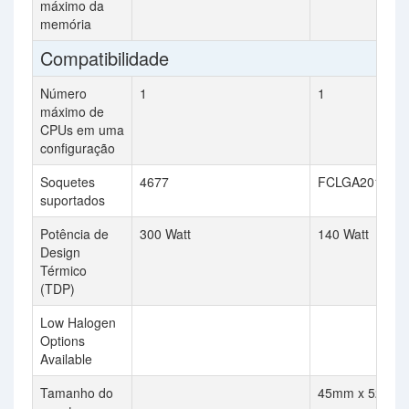
máximo da
memória
Compatibilidade
Número
1
1
máximo de
CPUs em uma
configuração
Soquetes
4677
FCLGA2011-3
suportados
Potência de
300 Watt
140 Watt
Design
Térmico
(TDP)
Low Halogen
Options
Available
Tamanho do
45mm x 52.5m