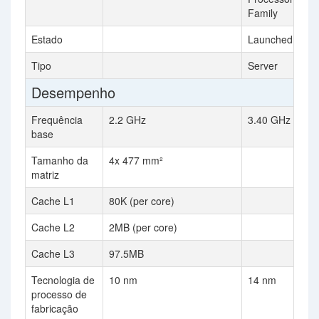
Family
Estado
Launched
Tipo
Server
Desempenho
Frequência
2.2 GHz
3.40 GHz
base
Tamanho da
4x 477 mm²
matriz
Cache L1
80K (per core)
Cache L2
2MB (per core)
Cache L3
97.5MB
Tecnologia de
10 nm
14 nm
processo de
fabricação