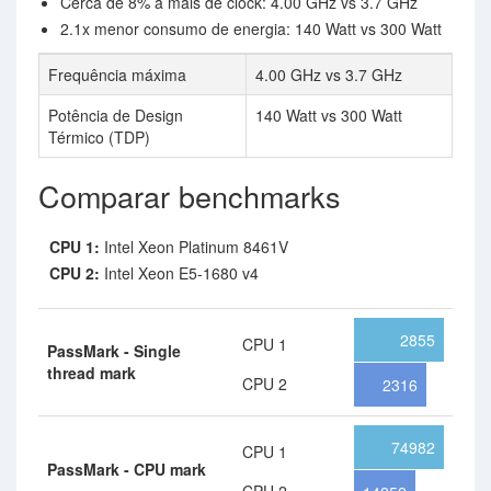
Cerca de 8% a mais de clock: 4.00 GHz vs 3.7 GHz
2.1x menor consumo de energia: 140 Watt vs 300 Watt
Frequência máxima
4.00 GHz vs 3.7 GHz
Potência de Design
140 Watt vs 300 Watt
Térmico (TDP)
Comparar benchmarks
CPU 1:
Intel Xeon Platinum 8461V
CPU 2:
Intel Xeon E5-1680 v4
2855
CPU 1
PassMark - Single
thread mark
CPU 2
2316
74982
CPU 1
PassMark - CPU mark