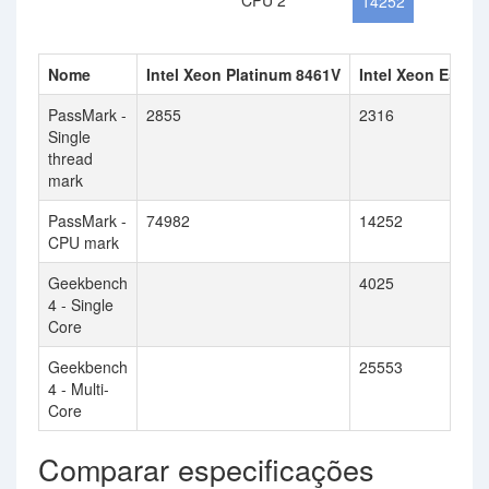
CPU 2
14252
Nome
Intel Xeon Platinum 8461V
Intel Xeon E5-168
PassMark -
2855
2316
Single
thread
mark
PassMark -
74982
14252
CPU mark
Geekbench
4025
4 - Single
Core
Geekbench
25553
4 - Multi-
Core
Comparar especificações