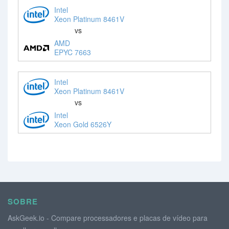
Intel
Xeon Platinum 8461V
vs
AMD
EPYC 7663
Intel
Xeon Platinum 8461V
vs
Intel
Xeon Gold 6526Y
SOBRE
AskGeek.io - Compare processadores e placas de vídeo para