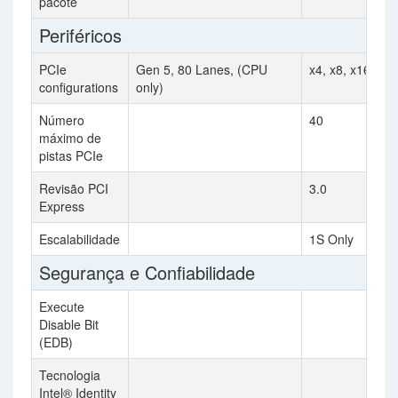
pacote
Periféricos
PCIe
Gen 5, 80 Lanes, (CPU
x4, x8, x16
configurations
only)
Número
40
máximo de
pistas PCIe
Revisão PCI
3.0
Express
Escalabilidade
1S Only
Segurança e Confiabilidade
Execute
Disable Bit
(EDB)
Tecnologia
Intel® Identity