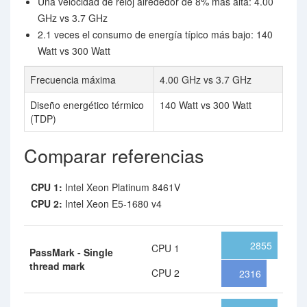
Una velocidad de reloj alrededor de 8% más alta: 4.00
GHz vs 3.7 GHz
2.1 veces el consumo de energía típico más bajo: 140
Watt vs 300 Watt
Frecuencia máxima
4.00 GHz vs 3.7 GHz
Diseño energético térmico
140 Watt vs 300 Watt
(TDP)
Comparar referencias
CPU 1:
Intel Xeon Platinum 8461V
CPU 2:
Intel Xeon E5-1680 v4
2855
CPU 1
PassMark - Single
thread mark
CPU 2
2316