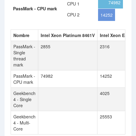
74982
CPU 1
PassMark - CPU mark
CPU 2
14252
Nombre
Intel Xeon Platinum 8461V
Intel Xeon E5-168
PassMark -
2855
2316
Single
thread
mark
PassMark -
74982
14252
CPU mark
Geekbench
4025
4 - Single
Core
Geekbench
25553
4 - Multi-
Core