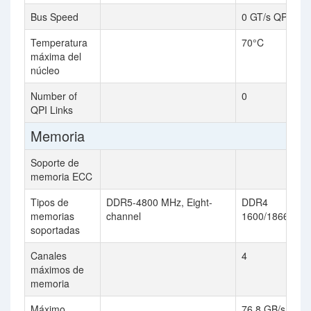
Bus Speed
0 GT/s QPI
Temperatura
70°C
máxima del
núcleo
Number of
0
QPI Links
Memoria
Soporte de
memoria ECC
Tipos de
DDR5-4800 MHz, Eight-
DDR4
memorias
channel
1600/1866/213
soportadas
Canales
4
máximos de
memoria
Máximo
76.8 GB/s