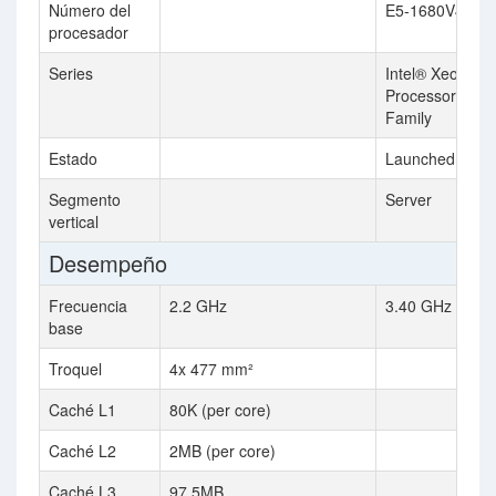
Número del
E5-1680V4
procesador
Series
Intel® Xeon®
Processor E5 v
Family
Estado
Launched
Segmento
Server
vertical
Desempeño
Frecuencia
2.2 GHz
3.40 GHz
base
Troquel
4x 477 mm²
Caché L1
80K (per core)
Caché L2
2MB (per core)
Caché L3
97.5MB