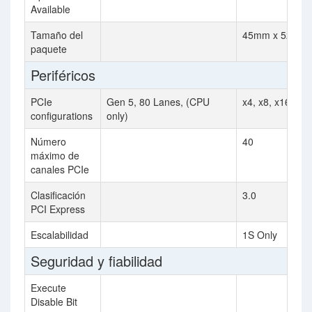
Available
Tamaño del
45mm x 52.5m
paquete
Periféricos
PCIe
Gen 5, 80 Lanes, (CPU
x4, x8, x16
configurations
only)
Número
40
máximo de
canales PCIe
Clasificación
3.0
PCI Express
Escalabilidad
1S Only
Seguridad y fiabilidad
Execute
Disable Bit