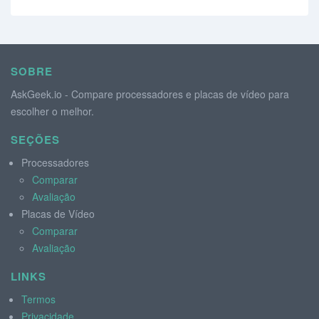
SOBRE
AskGeek.io - Compare processadores e placas de vídeo para
escolher o melhor.
SEÇÕES
Processadores
Comparar
Avaliação
Placas de Vídeo
Comparar
Avaliação
LINKS
Termos
Privacidade