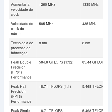
Aumentar a
1260 MHz
1335 MHz
velocidade do
clock
Velocidade do
585 MHz
435 MHz
clock do
núcleo
Tecnologia de
8 nm
8 nm
processo de
fabricação
Peak Double
584.6 GFLOPS (1:32)
85.44 GFLOPS (1:
Precision
(FP64)
Performance
Peak Half
18.71 TFLOPS (1:1)
5.468 TFLOPS (1:
Precision
(FP16)
Performance
Peak Single
18.71 TFLOPS
5.468 TFLOPS