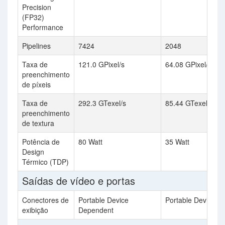
Precision
(FP32)
Performance
Pipelines
7424
2048
Taxa de
121.0 GPixel/s
64.08 GPixel/s
preenchimento
de píxeis
Taxa de
292.3 GTexel/s
85.44 GTexel/s
preenchimento
de textura
Potência de
80 Watt
35 Watt
Design
Térmico (TDP)
Saídas de vídeo e portas
Conectores de
Portable Device
Portable Device D
exibição
Dependent