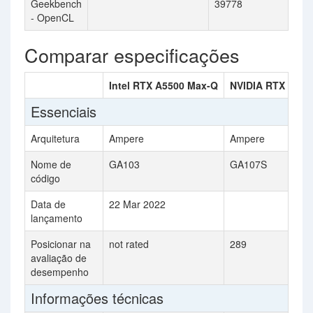
Geekbench
39778
- OpenCL
Comparar especificações
Intel RTX A5500 Max-Q
NVIDIA RTX A50
Essenciais
Arquitetura
Ampere
Ampere
Nome de
GA103
GA107S
código
Data de
22 Mar 2022
lançamento
Posicionar na
not rated
289
avaliação de
desempenho
Informações técnicas