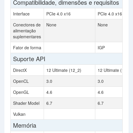
Compatibilidade, dimensões e requisitos
Interface
PCIe 4.0 x16
PCIe 4.0 x16
Conectores de
None
None
alimentação
suplementares
Fator de forma
IGP
Suporte API
DirectX
12 Ultimate (12_2)
12 Ultimate (12_2)
OpenCL
3.0
3.0
OpenGL
4.6
4.6
Shader Model
6.7
6.7
Vulkan
Memória