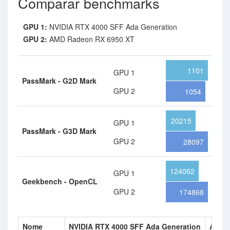
Comparar benchmarks
GPU 1:
NVIDIA RTX 4000 SFF Ada Generation
GPU 2:
AMD Radeon RX 6950 XT
1101
GPU 1
PassMark - G2D Mark
GPU 2
1054
20215
GPU 1
PassMark - G3D Mark
GPU 2
28097
124062
GPU 1
Geekbench - OpenCL
GPU 2
174868
Nome
NVIDIA RTX 4000 SFF Ada Generation
AMD 