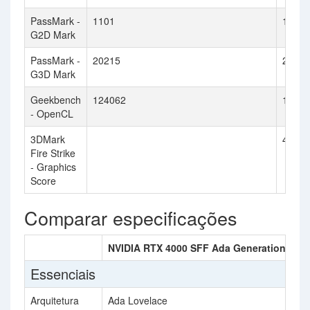
PassMark -
1101
1054
G2D Mark
PassMark -
20215
28097
G3D Mark
Geekbench
124062
17486
- OpenCL
3DMark
4235
Fire Strike
- Graphics
Score
Comparar especificações
NVIDIA RTX 4000 SFF Ada Generation
AM
Essenciais
Arquitetura
Ada Lovelace
RD