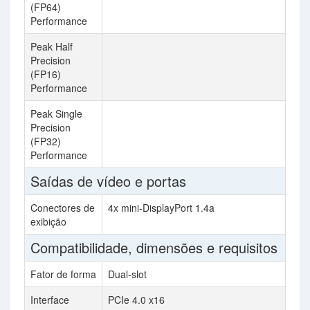
(FP64)
Performance
Peak Half
47
Precision
(FP16)
Performance
Peak Single
23
Precision
(FP32)
Performance
Saídas de vídeo e portas
Conectores de
4x mini-DisplayPort 1.4a
1x
exibição
Di
Compatibilidade, dimensões e requisitos
Fator de forma
Dual-slot
Tri
Interface
PCIe 4.0 x16
PC