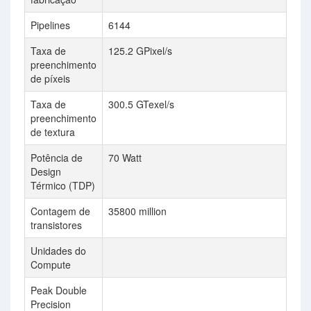
Pipelines
6144
51
Taxa de
125.2 GPixel/s
29
preenchimento
de píxeis
Taxa de
300.5 GTexel/s
73
preenchimento
de textura
Potência de
70 Watt
33
Design
Térmico (TDP)
Contagem de
35800 million
26
transistores
Unidades do
80
Compute
Peak Double
1,
Precision