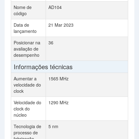
Nome de
AD104
Na
código
Data de
21 Mar 2023
10
lançamento
Posicionar na
36
37
avaliação de
desempenho
Informações técnicas
Aumentar a
1565 MHz
23
velocidade do
clock
Velocidade do
1290 MHz
18
clock do
núcleo
Tecnologia de
5 nm
7 
processo de
fabricação