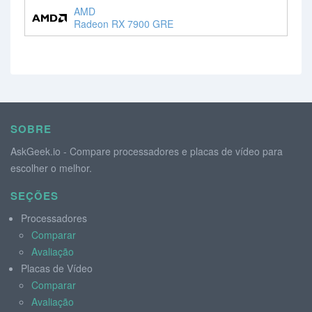
AMD
Radeon RX 7900 GRE
SOBRE
AskGeek.io - Compare processadores e placas de vídeo para
escolher o melhor.
SEÇÕES
Processadores
Comparar
Avaliação
Placas de Vídeo
Comparar
Avaliação