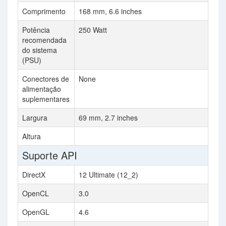
Comprimento
168 mm, 6.6 inches
26
Potência
250 Watt
70
recomendada
do sistema
(PSU)
Conectores de
None
2x
alimentação
suplementares
Largura
69 mm, 2.7 inches
12
Altura
50
Suporte API
DirectX
12 Ultimate (12_2)
12
OpenCL
3.0
2.
OpenGL
4.6
4.