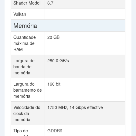
Shader Model
6.7
6.
Vulkan
Memória
Quantidade
20 GB
16
máxima de
RAM
Largura de
280.0 GB/s
57
banda de
memória
Largura do
160 bit
25
barramento de
memória
Velocidade do
1750 MHz, 14 Gbps effective
22
clock da
eff
memória
Tipo de
GDDR6
G