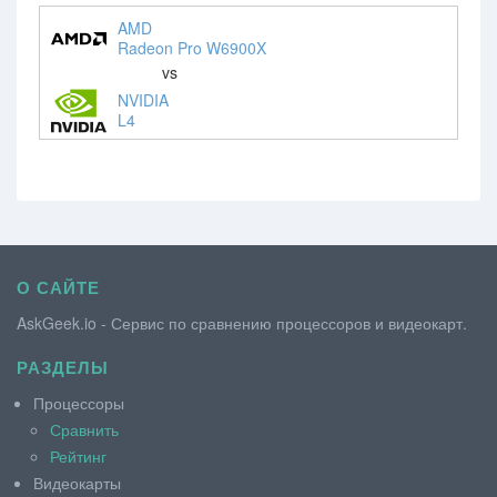
AMD
Radeon Pro W6900X
vs
NVIDIA
L4
О САЙТЕ
AskGeek.io - Сервис по сравнению процессоров и видеокарт.
РАЗДЕЛЫ
Процессоры
Сравнить
Рейтинг
Видеокарты