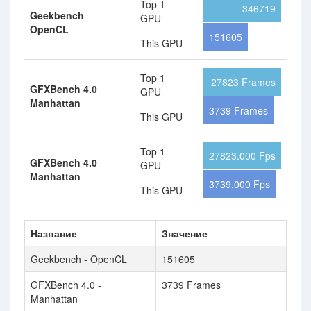
Top 1
346719
Geekbench
GPU
OpenCL
151605
This GPU
Top 1
27823 Frames
GFXBench 4.0
GPU
Manhattan
3739 Frames
This GPU
Top 1
27823.000 Fps
GFXBench 4.0
GPU
Manhattan
3739.000 Fps
This GPU
Название
Значение
Geekbench - OpenCL
151605
GFXBench 4.0 -
3739 Frames
Manhattan