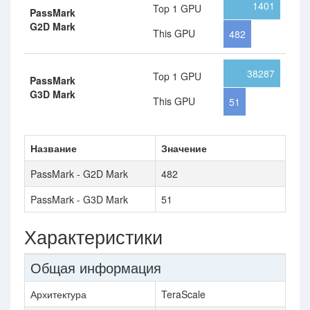
1401
Top 1 GPU
PassMark
G2D Mark
This GPU
482
38287
Top 1 GPU
PassMark
G3D Mark
This GPU
51
Название
Значение
PassMark - G2D Mark
482
PassMark - G3D Mark
51
Характеристики
Общая информация
Архитектура
TeraScale