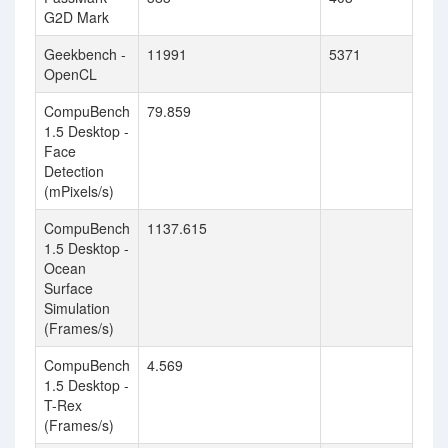
G2D Mark
Geekbench -
11991
5371
OpenCL
CompuBench
79.859
1.5 Desktop -
Face
Detection
(mPixels/s)
CompuBench
1137.615
1.5 Desktop -
Ocean
Surface
Simulation
(Frames/s)
CompuBench
4.569
1.5 Desktop -
T-Rex
(Frames/s)