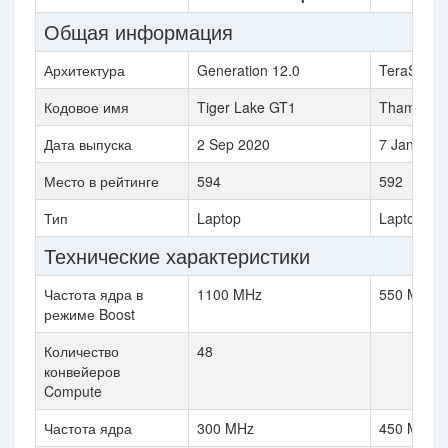
Общая информация
Архитектура
Generation 12.0
TeraScale
Кодовое имя
Tiger Lake GT1
Thames
Дата выпуска
2 Sep 2020
7 January
Место в рейтинге
594
592
Тип
Laptop
Laptop
Технические характеристики
Частота ядра в
1100 MHz
550 MHz
режиме Boost
Количество
48
конвейеров
Compute
Частота ядра
300 MHz
450 MHz