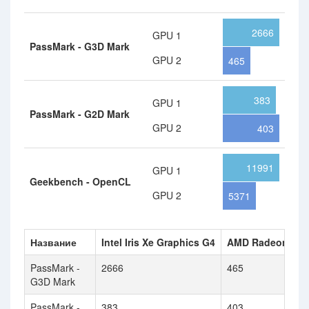
2666
GPU 1
PassMark - G3D Mark
GPU 2
465
383
GPU 1
PassMark - G2D Mark
GPU 2
403
11991
GPU 1
Geekbench - OpenCL
GPU 2
5371
Название
Intel Iris Xe Graphics G4
AMD Radeon HD 
PassMark -
2666
465
G3D Mark
PassMark -
383
403