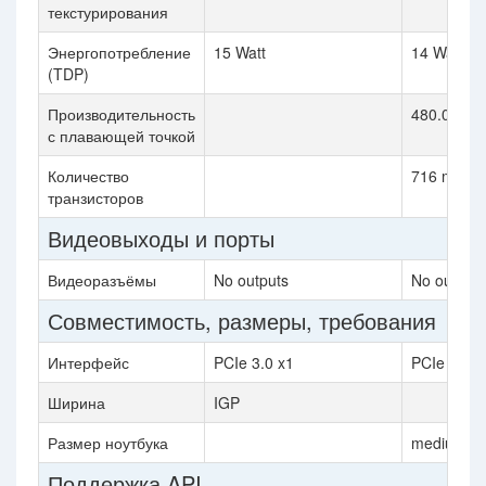
текстурирования
Энергопотребление
15 Watt
14 Watt
(TDP)
Производительность
480.0 gflo
с плавающей точкой
Количество
716 million
транзисторов
Видеовыходы и порты
Видеоразъёмы
No outputs
No outputs
Совместимость, размеры, требования
Интерфейс
PCIe 3.0 x1
PCIe 2.0 x
Ширина
IGP
Размер ноутбука
medium si
Поддержка API