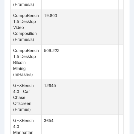
(Frames/s)
CompuBench
19.803
1.5 Desktop -
Video
Composition
(Frames/s)
CompuBench
509.222
1.5 Desktop -
Bitcoin
Mining
(mHash/s)
GFXBench
12645
4.0 - Car
Chase
Offscreen
(Frames)
GFXBench
3654
4.0 -
Manhattan