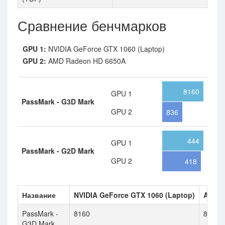
Сравнение бенчмарков
GPU 1:
NVIDIA GeForce GTX 1060 (Laptop)
GPU 2:
AMD Radeon HD 6650A
8160
GPU 1
PassMark - G3D Mark
GPU 2
836
444
GPU 1
PassMark - G2D Mark
GPU 2
418
Название
NVIDIA GeForce GTX 1060 (Laptop)
AMD R
PassMark -
8160
836
G3D Mark