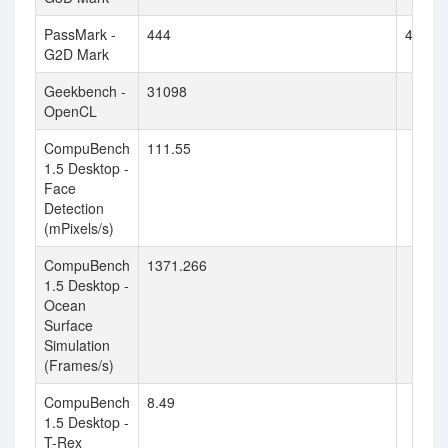
PassMark -
444
418
G2D Mark
Geekbench -
31098
OpenCL
CompuBench
111.55
1.5 Desktop -
Face
Detection
(mPixels/s)
CompuBench
1371.266
1.5 Desktop -
Ocean
Surface
Simulation
(Frames/s)
CompuBench
8.49
1.5 Desktop -
T-Rex