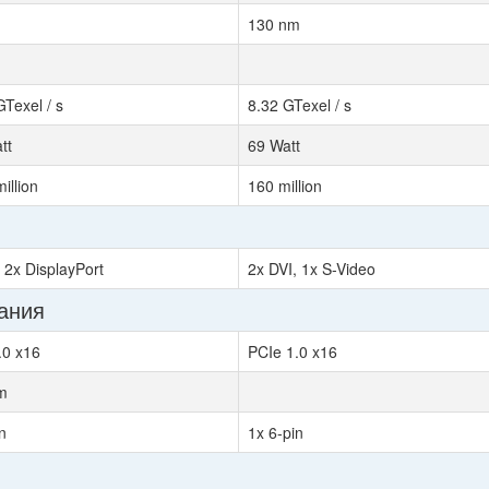
130 nm
GTexel / s
8.32 GTexel / s
tt
69 Watt
illion
160 million
 2x DisplayPort
2x DVI, 1x S-Video
ания
.0 x16
PCIe 1.0 x16
m
n
1x 6-pin