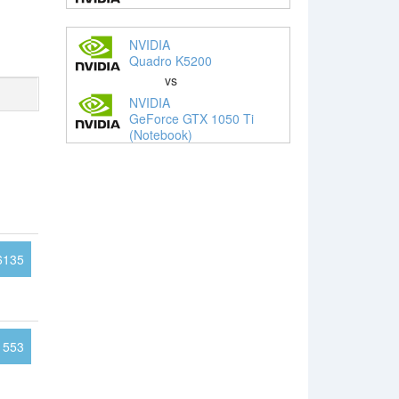
NVIDIA
Quadro K5200
vs
NVIDIA
GeForce GTX 1050 Ti
(Notebook)
6135
553