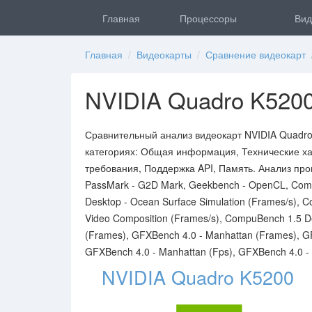
Главная
Процессоры
Вид
Главная
/
Видеокарты
/
Сравнение видеокарт
/
NVIDIA Quadro K5200
Сравнительный анализ видеокарт NVIDIA Quadro
категориях: Общая информация, Технические ха
требования, Поддержка API, Память. Анализ про
PassMark - G2D Mark, Geekbench - OpenCL, Compu
Desktop - Ocean Surface Simulation (Frames/s), 
Video Composition (Frames/s), CompuBench 1.5 De
(Frames), GFXBench 4.0 - Manhattan (Frames), GF
GFXBench 4.0 - Manhattan (Fps), GFXBench 4.0 - 
NVIDIA Quadro K5200