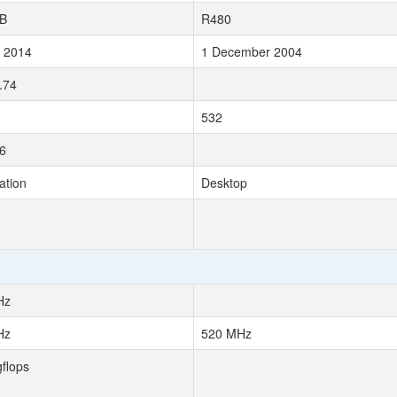
B
R480
y 2014
1 December 2004
.74
532
6
ation
Desktop
Hz
Hz
520 MHz
gflops