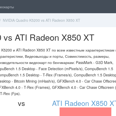
еокарты
 NVIDIA Quadro K5200 vs ATI Radeon X850 XT
 vs ATI Radeon X850 XT
 K5200 и ATI Radeon X850 XT по всем известным характеристикам 
рактеристики, Видеовыходы и порты, Совместимость, размеры,
изводительности видеокарт по бенчмаркам: PassMark - G3D Mark,
Bench 1.5 Desktop - Face Detection (mPixels/s), CompuBench 1.5
CompuBench 1.5 Desktop - T-Rex (Frames/s), CompuBench 1.5 Desktop
sktop - Bitcoin Mining (mHash/s), GFXBench 4.0 - Car Chase Offscre
XBench 4.0 - T-Rex (Frames), GFXBench 4.0 - Car Chase Offscreen (
T-Rex (Fps).
vs
ATI Radeon X850 X