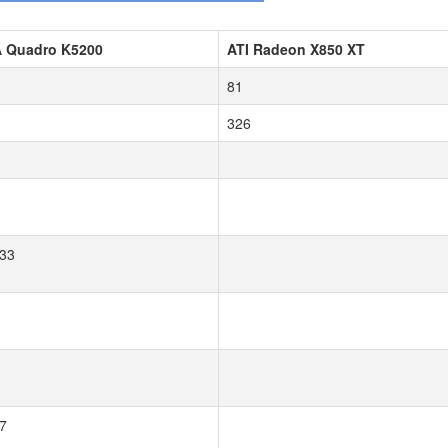
A Quadro K5200
ATI Radeon X850 XT
81
326
33
7