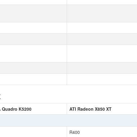
к
A Quadro K5200
ATI Radeon X850 XT
R400