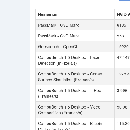
Название
NVIDI
PassMark - G3D Mark
6135
PassMark - G2D Mark
553
Geekbench - OpenCL
19220
CompuBench 1.5 Desktop - Face
47.147
Detection (mPixels/s)
CompuBench 1.5 Desktop - Ocean
1278.4
Surface Simulation (Frames/s)
CompuBench 1.5 Desktop - T-Rex
3.996
(Frames/s)
CompuBench 1.5 Desktop - Video
50.08
Composition (Frames/s)
CompuBench 1.5 Desktop - Bitcoin
115.30
Mining (mHash/s)