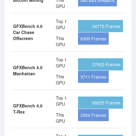
Bitcoin Mining
This
540.645 mHash/s
GPU
Top 1
GFXBench 4.0
34770 Frames
GPU
Car Chase
Offscreen
This
6300 Frames
GPU
Top 1
27823 Frames
GPU
GFXBench 4.0
Manhattan
This
3711 Frames
GPU
Top 1
69225 Frames
GPU
GFXBench 4.0
T-Rex
This
3354 Frames
GPU