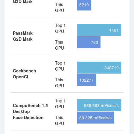
G3D Mark
This
8210
GPU
Top 1
1401
GPU
PassMark
G2D Mark
This
763
GPU
Top 1
346719
GPU
Geekbench
OpenCL
This
102277
GPU
Top 1
CompuBench 1.5
939.363 mPixels/s
GPU
Desktop
Face Detection
This
89.325 mPixels/s
GPU