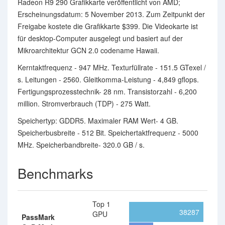
Radeon R9 290 Grafikkarte veröffentlicht von AMD;
Erscheinungsdatum: 5 November 2013. Zum Zeitpunkt der
Freigabe kostete die Grafikkarte $399. Die Videokarte ist
für desktop-Computer ausgelegt und basiert auf der
Mikroarchitektur GCN 2.0 codename Hawaii.
Kerntaktfrequenz - 947 MHz. Texturfüllrate - 151.5 GTexel /
s. Leitungen - 2560. Gleitkomma-Leistung - 4,849 gflops.
Fertigungsprozesstechnik- 28 nm. Transistorzahl - 6,200
million. Stromverbrauch (TDP) - 275 Watt.
Speichertyp: GDDR5. Maximaler RAM Wert- 4 GB.
Speicherbusbreite - 512 Bit. Speichertaktfrequenz - 5000
MHz. Speicherbandbreite- 320.0 GB / s.
Benchmarks
Top 1
38287
GPU
PassMark