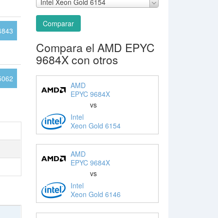
Intel Xeon Gold 6154
Comparar
4843
Compara el AMD EPYC
9684X con otros
5062
AMD
EPYC 9684X
vs
Intel
Xeon Gold 6154
AMD
EPYC 9684X
vs
Intel
Xeon Gold 6146