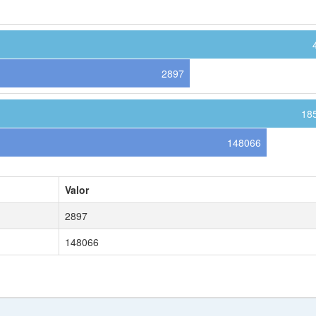
2897
18
148066
Valor
2897
148066