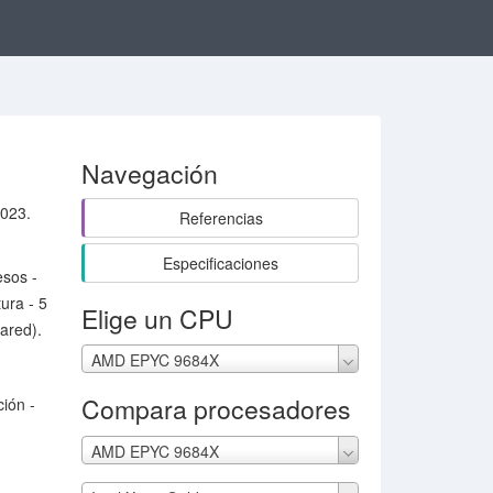
Navegación
2023.
Referencias
Especificaciones
esos -
ura - 5
Elige un CPU
ared).
AMD EPYC 9684X
Compara procesadores
ión -
AMD EPYC 9684X