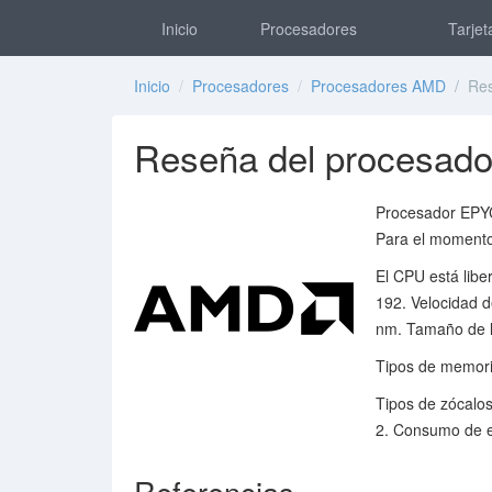
Inicio
Procesadores
Tarjet
Inicio
/
Procesadores
/
Procesadores AMD
/ Res
Reseña del procesa
Procesador EPYC
Para el momento
El CPU está libe
192. Velocidad 
nm. Tamaño de la
Tipos de memori
Tipos de zócalo
2. Consumo de e
Referencias