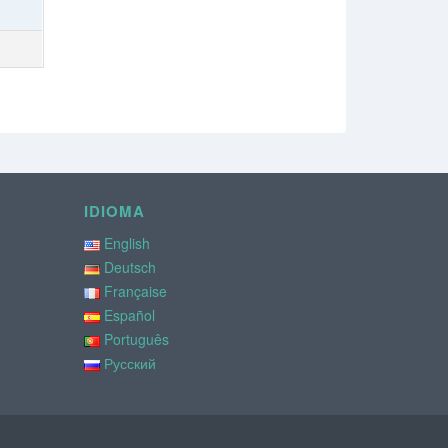
IDIOMA
English
Deutsch
Française
Español
Português
Русский