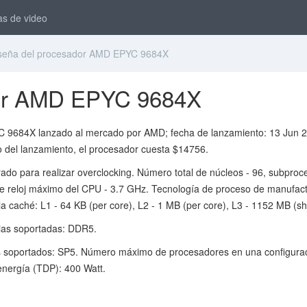
as de video
eña del procesador AMD EPYC 9684X
dor AMD EPYC 9684X
 9684X lanzado al mercado por AMD; fecha de lanzamiento: 13 Jun 
 del lanzamiento, el procesador cuesta $14756.
rado para realizar overclocking. Número total de núcleos - 96, subproc
de reloj máximo del CPU - 3.7 GHz. Tecnología de proceso de manufact
 caché: L1 - 64 KB (per core), L2 - 1 MB (per core), L3 - 1152 MB (sh
as soportadas: DDR5.
s soportados: SP5. Número máximo de procesadores en una configurac
nergía (TDP): 400 Watt.