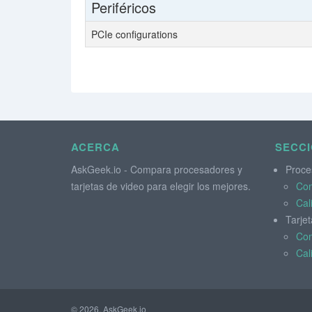
Periféricos
PCIe configurations
ACERCA
SECC
AskGeek.io - Compara procesadores y
Proce
tarjetas de video para elegir los mejores.
Co
Cal
Tarjet
Co
Cal
© 2026, AskGeek.io