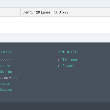
Gen 5, 128 Lanes, (CPU only)
IONES
ENLACES
sadores
Términos
mparar
Privacidad
ificación
as de video
mparar
ificación