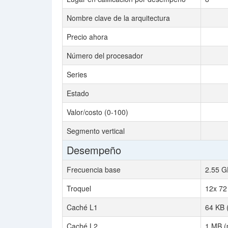
Nombre clave de la arquitectura
Precio ahora
Número del procesador
Series
Estado
Valor/costo (0-100)
Segmento vertical
Desempeño
Frecuencia base
2.55 G
Troquel
12x 7
Caché L1
64 KB 
Caché L2
1 MB (