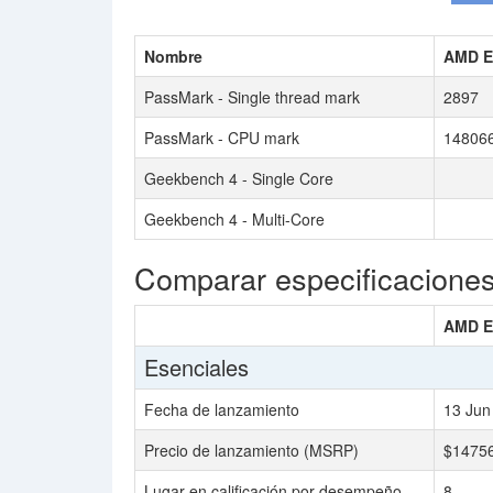
Nombre
AMD E
PassMark - Single thread mark
2897
PassMark - CPU mark
14806
Geekbench 4 - Single Core
Geekbench 4 - Multi-Core
Comparar especificacione
AMD E
Esenciales
Fecha de lanzamiento
13 Jun
Precio de lanzamiento (MSRP)
$1475
Lugar en calificación por desempeño
8