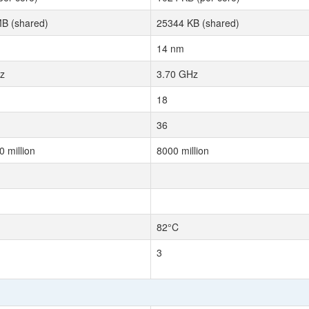
B (shared)
25344 KB (shared)
14 nm
z
3.70 GHz
18
36
 million
8000 million
82°C
3