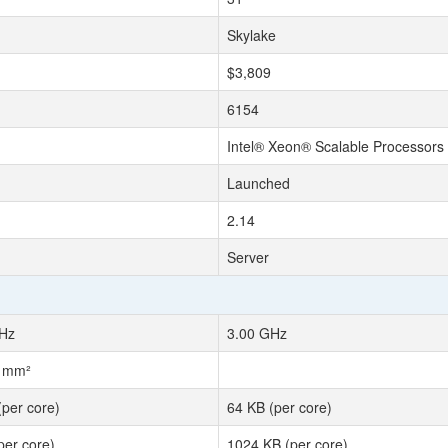
Skylake
$3,809
6154
Intel® Xeon® Scalable Processors
Launched
2.14
Server
Hz
3.00 GHz
2 mm²
(per core)
64 KB (per core)
per core)
1024 KB (per core)