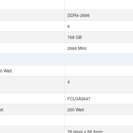
DDR4-2666
6
768 GB
2666 MHz
0 Watt
4
FCLGA3647
tt
200 Watt
76.0mm x 56.5mm