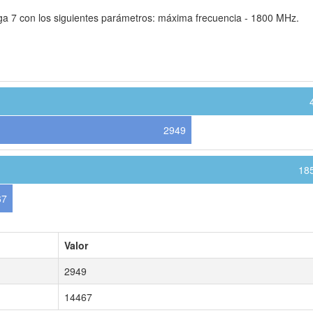
ga 7 con los siguientes parámetros: máxima frecuencia - 1800 MHz.
2949
18
67
Valor
2949
14467