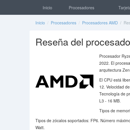
Inicio
Procesadores
Tarjet
Inicio
/
Procesadores
/
Procesadores AMD
/ Res
Reseña del procesad
Procesador Ryze
2022. El proces
arquitectura Zen
El CPU está libe
12. Velocidad d
Tecnología de p
L3 - 16 MB.
Tipos de memor
Tipos de zócalos soportados: FP6. Número máximo
Watt.