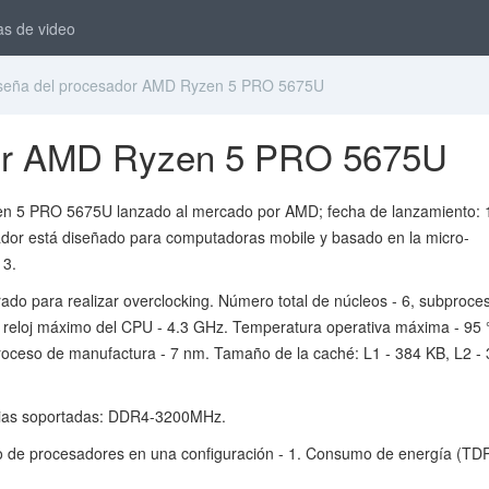
as de video
eña del procesador AMD Ryzen 5 PRO 5675U
or AMD Ryzen 5 PRO 5675U
n 5 PRO 5675U lanzado al mercado por AMD; fecha de lanzamiento: 
ador está diseñado para computadoras mobile y basado en la micro-
 3.
rado para realizar overclocking. Número total de núcleos - 6, subproce
e reloj máximo del CPU - 4.3 GHz. Temperatura operativa máxima - 95 
roceso de manufactura - 7 nm. Tamaño de la caché: L1 - 384 KB, L2 -
ias soportadas: DDR4-3200MHz.
 de procesadores en una configuración - 1. Consumo de energía (TDP