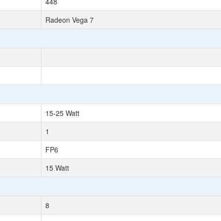
448
Radeon Vega 7
15-25 Watt
1
FP6
15 Watt
8