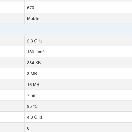
670
Mobile
2.3 GHz
180 mm²
384 KB
3 MB
16 MB
7 nm
95 °C
4.3 GHz
6