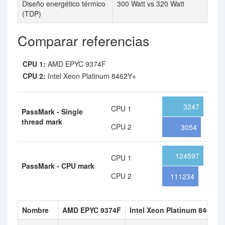
Diseño energético térmico
300 Watt vs 320 Watt
(TDP)
Comparar referencias
CPU 1:
AMD EPYC 9374F
CPU 2:
Intel Xeon Platinum 8462Y+
3247
CPU 1
PassMark - Single
thread mark
CPU 2
3054
124597
CPU 1
PassMark - CPU mark
CPU 2
111234
Nombre
AMD EPYC 9374F
Intel Xeon Platinum 8462Y+