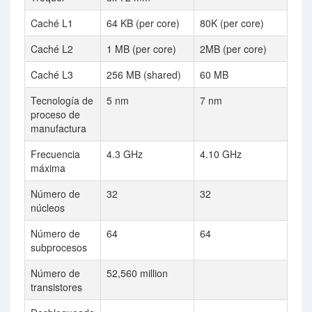
Caché L1
64 KB (per core)
80K (per core)
Caché L2
1 MB (per core)
2MB (per core)
Caché L3
256 MB (shared)
60 MB
Tecnología de
5 nm
7 nm
proceso de
manufactura
Frecuencia
4.3 GHz
4.10 GHz
máxima
Número de
32
32
núcleos
Número de
64
64
subprocesos
Número de
52,560 million
transistores