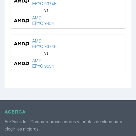
EPYC 9374F
vs
AMD
EPYC 9454
AMD
EPYC 9374F
vs
AMD
EPYC 9534
ACERCA
AskGeek.io - Compara procesadores y tarjetas de video para
elegir los mejores.