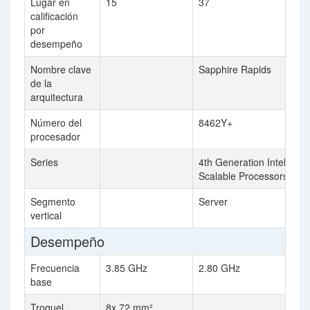
Lugar en
15
37
calificación
por
desempeño
Nombre clave
Sapphire Rapids
de la
arquitectura
Número del
8462Y+
procesador
Series
4th Generation Intel Xeo
Scalable Processors
Segmento
Server
vertical
Desempeño
Frecuencia
3.85 GHz
2.80 GHz
base
Troquel
8x 72 mm²