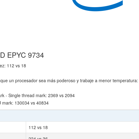
AMD EPYC 9734
ez: 112 vs 18
que un procesador sea más poderoso y trabaje a menor temperatura:
 - Single thread mark: 2369 vs 2094
U mark: 130034 vs 40834
112 vs 18
224 vs 36