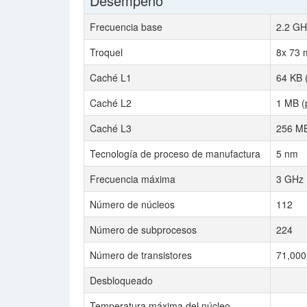
Desempeño
Frecuencia base
2.2 GH
Troquel
8x 73
Caché L1
64 KB 
Caché L2
1 MB (
Caché L3
256 MB
Tecnología de proceso de manufactura
5 nm
Frecuencia máxima
3 GHz
Número de núcleos
112
Número de subprocesos
224
Número de transistores
71,000 
Desbloqueado
Temperatura máxima del núcleo