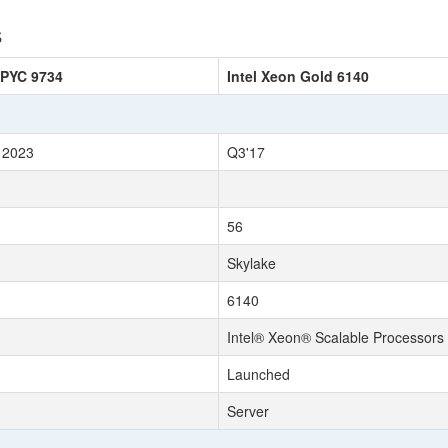
s
PYC 9734
Intel Xeon Gold 6140
 2023
Q3'17
56
Skylake
6140
Intel® Xeon® Scalable Processors
Launched
Server