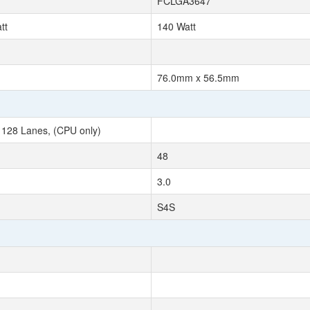
FCLGA3647
tt
140 Watt
76.0mm x 56.5mm
 128 Lanes, (CPU only)
48
3.0
S4S