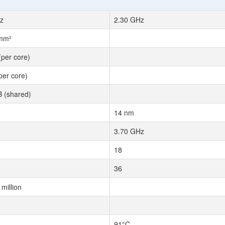
z
2.30 GHz
 mm²
(per core)
per core)
 (shared)
14 nm
3.70 GHz
18
36
million
91°C