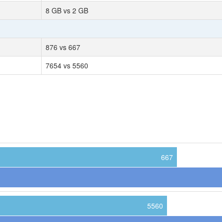
8 GB vs 2 GB
876 vs 667
7654 vs 5560
667
5560