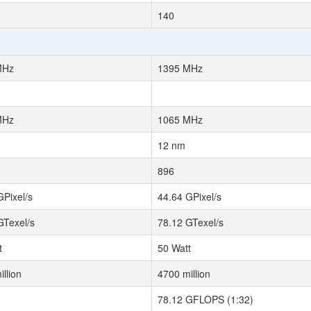
140
MHz
1395 MHz
MHz
1065 MHz
12 nm
896
GPixel/s
44.64 GPixel/s
GTexel/s
78.12 GTexel/s
t
50 Watt
llion
4700 million
78.12 GFLOPS (1:32)