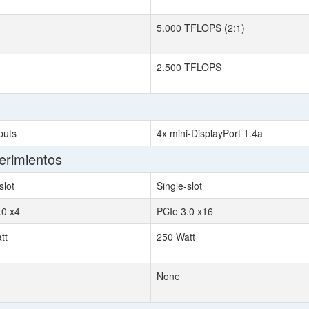
5.000 TFLOPS (2:1)
2.500 TFLOPS
puts
4x mini-DisplayPort 1.4a
erimientos
slot
Single-slot
.0 x4
PCIe 3.0 x16
tt
250 Watt
None