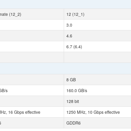
imate (12_2)
12 (12_1)
3.0
4.6
6.7 (6.4)
8 GB
GB/s
160.0 GB/s
128 bit
Hz, 16 Gbps effective
1250 MHz, 10 Gbps effective
6
GDDR6