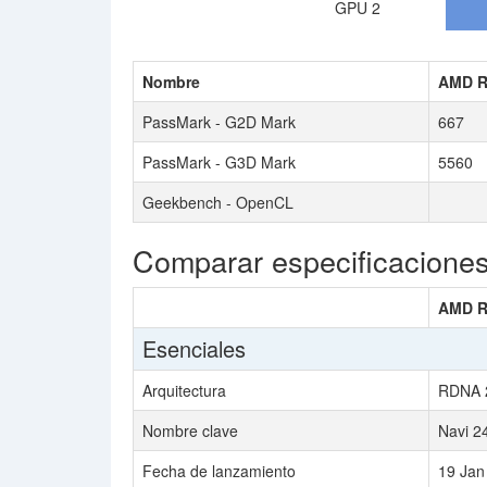
GPU 2
Nombre
AMD R
PassMark - G2D Mark
667
PassMark - G3D Mark
5560
Geekbench - OpenCL
Comparar especificacione
AMD R
Esenciales
Arquitectura
RDNA 
Nombre clave
Navi 2
Fecha de lanzamiento
19 Jan