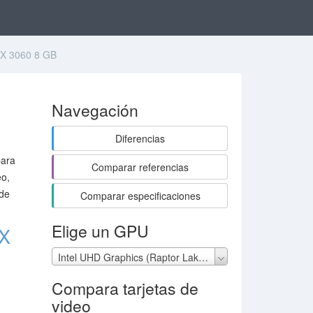
TX 3060 8 GB
Navegación
Diferencias
para
Comparar referencias
eo,
 de
Comparar especificaciones
Elige un GPU
TX
Intel UHD Graphics (Raptor Lake 64EU)
Compara tarjetas de
video