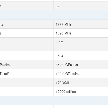
d
82
Hz
1777 MHz
z
1320 MHz
8 nm
3584
Pixel/s
85.30 GPixel/s
Texel/s
199.0 GTexel/s
170 Watt
12000 million